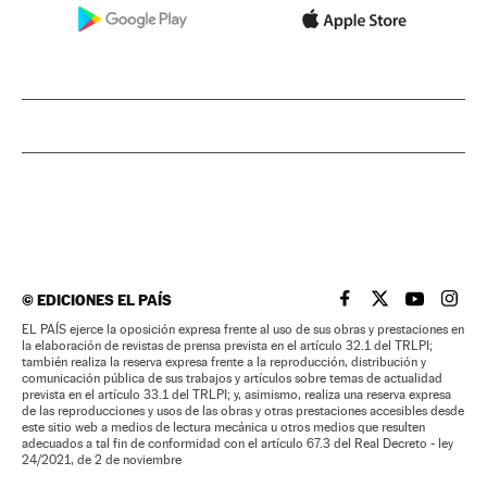
©
EDICIONES EL PAÍS
EL PAÍS BRASIL EN
EL PAÍS BRASI
EL PAÍS B
EL PA
EL PAÍS ejerce la oposición expresa frente al uso de sus obras y prestaciones en
la elaboración de revistas de prensa prevista en el artículo 32.1 del TRLPI;
también realiza la reserva expresa frente a la reproducción, distribución y
comunicación pública de sus trabajos y artículos sobre temas de actualidad
prevista en el artículo 33.1 del TRLPI; y, asimismo, realiza una reserva expresa
de las reproducciones y usos de las obras y otras prestaciones accesibles desde
este sitio web a medios de lectura mecánica u otros medios que resulten
adecuados a tal fin de conformidad con el artículo 67.3 del Real Decreto - ley
24/2021, de 2 de noviembre