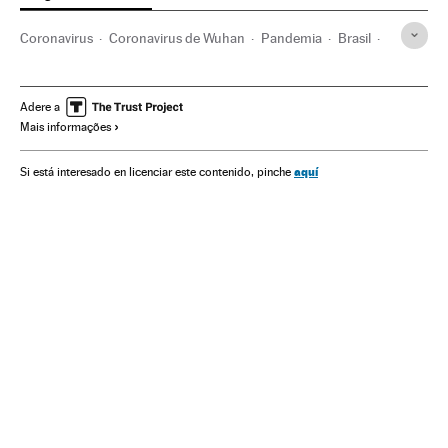
Coronavirus
Coronavirus de Wuhan
Pandemia
Brasil
Pneumonia
Doenças
Doenças infecciosas
Doenças respiratórias
Saúde
SARS
Virologia
Adere a
Mais informações
Medicina
Ministério Saúde
aquí
Si está interesado en licenciar este contenido, pinche