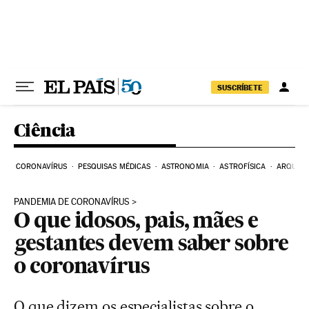
Pular para o conteúdo
SUSCRÍBETE
Ciência
CORONAVÍRUS
PESQUISAS MÉDICAS
ASTRONOMIA
ASTROFÍSICA
ARQUEO
PANDEMIA DE CORONAVÍRUS
O que idosos, pais, mães e
gestantes devem saber sobre
o coronavírus
O que dizem os especialistas sobre o