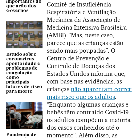
importantes do
Comitê de Insuficiência
que ação dos
Respiratória e Ventilação
Governos
Mecânica da Associação de
Medicina Intensiva Brasileira
(AMBI). “Mas, neste caso,
parece que as crianças estão
sendo mais poupadas”. O
Estudo sobre
Centro de Prevenção e
coronavírus
aponta idade e
Controle de Doenças dos
problemas de
Estados Unidos informa que,
coagulação
como
com base nas evidências, as
principais
fatores de risco
crianças
não aparentam correr
para morte
mais risco que os adultos
.
“Enquanto algumas crianças e
bebês têm contraído Covid-19,
os adultos compõem a maioria
dos casos conhecidos até o
momento”. Além disso, as
Pandemia de