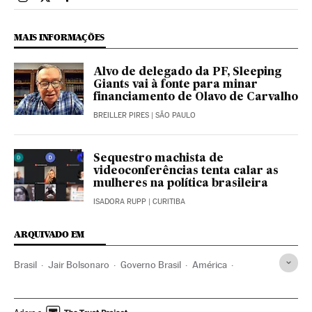
Brasil El País Brasil en Instagram
Brasil El País Brasil en Twitter
Brasil El País Brasil en Facebook
MAIS INFORMAÇÕES
Alvo de delegado da PF, Sleeping
Giants vai à fonte para minar
financiamento de Olavo de Carvalho
BREILLER PIRES
| SÃO PAULO
Sequestro machista de
videoconferências tenta calar as
mulheres na política brasileira
ISADORA RUPP
| CURITIBA
ARQUIVADO EM
Brasil
Jair Bolsonaro
Governo Brasil
América
Governo
Presidente Brasil
Presidência Brasil
Eleições municipais 2020
Partido dos Trabalhadores