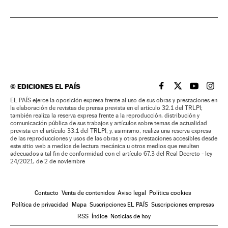
©
EDICIONES EL PAÍS
EL PAÍS BRASIL EN
EL PAÍS BRASI
EL PAÍS B
EL PA
EL PAÍS ejerce la oposición expresa frente al uso de sus obras y prestaciones en
la elaboración de revistas de prensa prevista en el artículo 32.1 del TRLPI;
también realiza la reserva expresa frente a la reproducción, distribución y
comunicación pública de sus trabajos y artículos sobre temas de actualidad
prevista en el artículo 33.1 del TRLPI; y, asimismo, realiza una reserva expresa
de las reproducciones y usos de las obras y otras prestaciones accesibles desde
este sitio web a medios de lectura mecánica u otros medios que resulten
adecuados a tal fin de conformidad con el artículo 67.3 del Real Decreto - ley
24/2021, de 2 de noviembre
Contacto
Venta de contenidos
Aviso legal
Política cookies
Política de privacidad
Mapa
Suscripciones EL PAÍS
Suscripciones empresas
RSS
Índice
Noticias de hoy