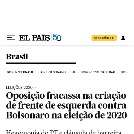
Pular para o conteúdo
SUSCRÍBETE
Brasil
GOVERNO BRASIL
JAIR BOLSONARO
STF
CONGRESSO NACIONAL
COVID-1
ELEIÇÕES 2020
Oposição fracassa na criação
de frente de esquerda contra
Bolsonaro na eleição de 2020
Hegemonia do PT e cláusula de barreira