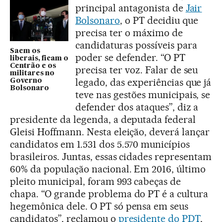
principal antagonista de
Jair
Bolsonaro
, o PT decidiu que
precisa ter o máximo de
candidaturas possíveis para
Saem os
poder se defender. “O PT
liberais, ficam o
Centrão e os
precisa ter voz. Falar de seu
militares no
legado, das experiências que já
Governo
Bolsonaro
teve nas gestões municipais, se
defender dos ataques”, diz a
presidente da legenda, a deputada federal
Gleisi Hoffmann. Nesta eleição, deverá lançar
candidatos em 1.531 dos 5.570 municípios
brasileiros. Juntas, essas cidades representam
60% da população nacional. Em 2016, último
pleito municipal, foram 993 cabeças de
chapa. “O grande problema do PT é a cultura
hegemônica dele. O PT só pensa em seus
candidatos”, reclamou o
presidente do PDT
,