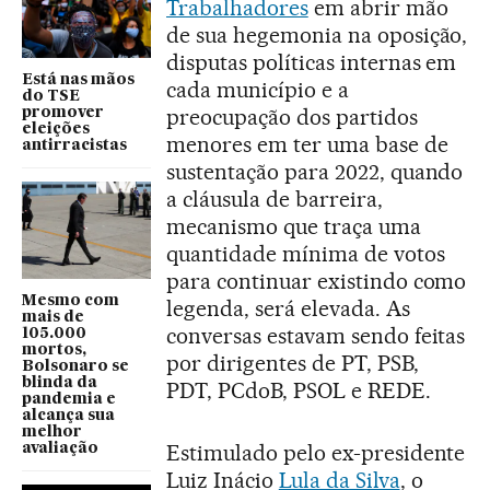
Trabalhadores
em abrir mão
de sua hegemonia na oposição,
disputas políticas internas em
Está nas mãos
cada município e a
do TSE
preocupação dos partidos
promover
eleições
menores em ter uma base de
antirracistas
sustentação para 2022, quando
a cláusula de barreira,
mecanismo que traça uma
quantidade mínima de votos
para continuar existindo como
Mesmo com
legenda, será elevada. As
mais de
conversas estavam sendo feitas
105.000
mortos,
por dirigentes de PT, PSB,
Bolsonaro se
blinda da
PDT, PCdoB, PSOL e REDE.
pandemia e
alcança sua
melhor
Estimulado pelo ex-presidente
avaliação
Luiz Inácio
Lula da Silva
, o