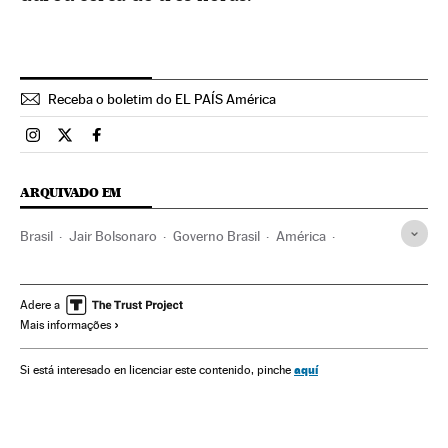
Receba o boletim do EL PAÍS América
Brasil El País Brasil en Instagram
Brasil El País Brasil en Twitter
Brasil El País Brasil en Facebook
ARQUIVADO EM
Brasil
Jair Bolsonaro
Governo Brasil
América
Governo
Presidente Brasil
Presidência Brasil
Ministério da Justiça e Segurança Pública
Fascismo
Adere a
Mais informações
Polícia Federal
Senado Federal
Câmara Deputados
Ricardo Lewandowski
Dilma Rousseff
aquí
Si está interesado en licenciar este contenido, pinche