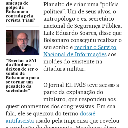
Planalto de criar uma “polícia
ameaça de
golpe de
política”. Um de seus alvos, o
Bolsonaro
contada pela
antropólogo e ex-secretário
revista ‘Piauí'
nacional de Segurança Pública,
Luiz Eduardo Soares, disse que
Bolsonaro conseguiu realizar o
seu sonho e
recriar o Serviço
Nacional de Informações
aos
moldes do existente na
“Recriar o SNI
da ditadura
ditadura militar.
deixou de ser o
sonho de
Bolsonaro para
se tornar um
O jornal EL PAÍS teve acesso a
pesadelo da
parte da explanação do
sociedade”
ministro, que respondeu aos
questionamentos dos congressistas. Em sua
fala, ele se queixou do termo
dossiê
antifascista
usado pela imprensa que revelou
a produção do documento. Mendonça disse