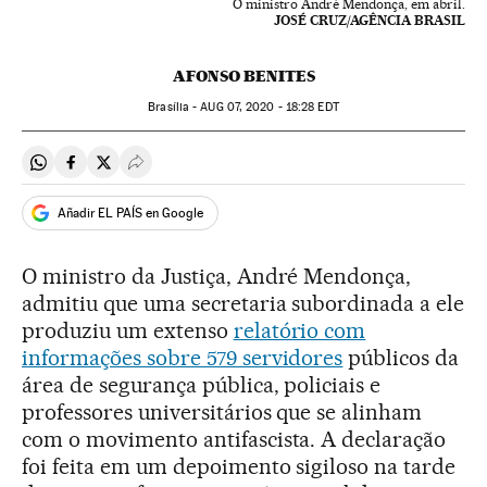
O ministro André Mendonça, em abril.
JOSÉ CRUZ/AGÊNCIA BRASIL
AFONSO BENITES
Brasília -
AUG
07, 2020 - 18:28
EDT
Compartir en Whatsapp
Compartir en Facebook
Compartir en Twitter
Desplegar Redes Sociales
Añadir EL PAÍS en Google
O ministro da Justiça, André Mendonça,
admitiu que uma secretaria subordinada a ele
produziu um extenso
relatório com
informações sobre 579 servidores
públicos da
área de segurança pública, policiais e
professores universitários que se alinham
com o movimento antifascista. A declaração
foi feita em um depoimento sigiloso na tarde