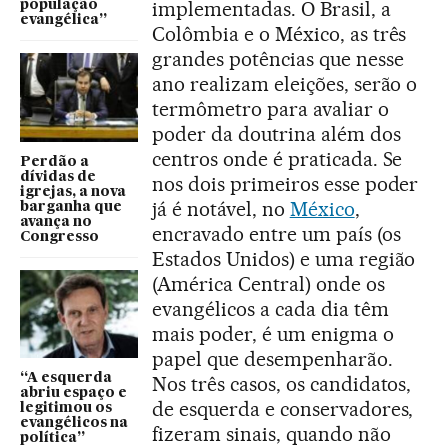
implementadas. O Brasil, a
população
evangélica”
Colômbia e o México, as três
grandes potências que nesse
ano realizam eleições, serão o
termômetro para avaliar o
poder da doutrina além dos
centros onde é praticada. Se
Perdão a
dívidas de
nos dois primeiros esse poder
igrejas, a nova
já é notável, no
México
,
barganha que
avança no
encravado entre um país (os
Congresso
Estados Unidos) e uma região
(América Central) onde os
evangélicos a cada dia têm
mais poder, é um enigma o
papel que desempenharão.
“A esquerda
Nos três casos, os candidatos,
abriu espaço e
de esquerda e conservadores,
legitimou os
evangélicos na
fizeram sinais, quando não
política”