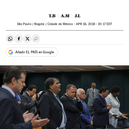
T.B
A.M
J.L
São Paulo / Bogotá / Cidade do México -
APR
16, 2018 - 20:17
EDT
Compartir en Whatsapp
Compartir en Facebook
Compartir en Twitter
Desplegar Redes Sociales
Añadir EL PAÍS en Google