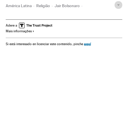
América Latina
Religião
Jair Bolsonaro
Andrés Manuel López Obrador
Dilma Rousseff
Álvaro Uribe
Partido Encuentro Social
Morena
Adere a
Mais informações
México
Colômbia
Brasil
Partido dos Trabalhadores
Partidos políticos
Política
aquí
Si está interesado en licenciar este contenido, pinche