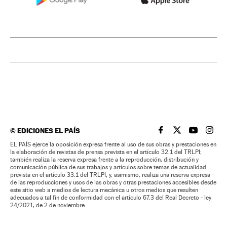
©
EDICIONES EL PAÍS
EL PAÍS BRASIL EN
EL PAÍS BRASI
EL PAÍS B
EL PA
EL PAÍS ejerce la oposición expresa frente al uso de sus obras y prestaciones en
la elaboración de revistas de prensa prevista en el artículo 32.1 del TRLPI;
también realiza la reserva expresa frente a la reproducción, distribución y
comunicación pública de sus trabajos y artículos sobre temas de actualidad
prevista en el artículo 33.1 del TRLPI; y, asimismo, realiza una reserva expresa
de las reproducciones y usos de las obras y otras prestaciones accesibles desde
este sitio web a medios de lectura mecánica u otros medios que resulten
adecuados a tal fin de conformidad con el artículo 67.3 del Real Decreto - ley
24/2021, de 2 de noviembre