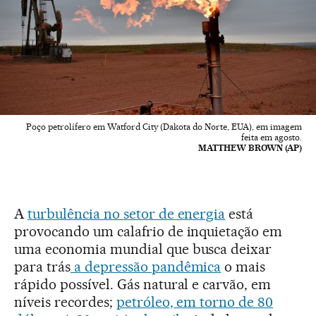
Poço petrolífero em Watford City (Dakota do Norte, EUA), em imagem
feita em agosto.
MATTHEW BROWN (AP)
A
turbulência no setor de energia
está
provocando um calafrio de inquietação em
uma economia mundial que busca deixar
para trás
a depressão pandêmica
o mais
rápido possível. Gás natural e carvão, em
níveis recordes;
petróleo, em torno de 80