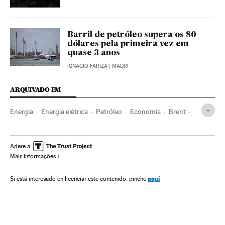
Barril de petróleo supera os 80
dólares pela primeira vez em
quase 3 anos
IGNACIO FARIZA
| MADRI
ARQUIVADO EM
Energia
Energia elétrica
Petróleo
Economia
Brent
Gás natural
Carvão
Tarifas elétricas
Mercado energético
Crise econômica
Adere a
Mais informações
Crisis económica coronavirus covid-19
aquí
Si está interesado en licenciar este contenido, pinche