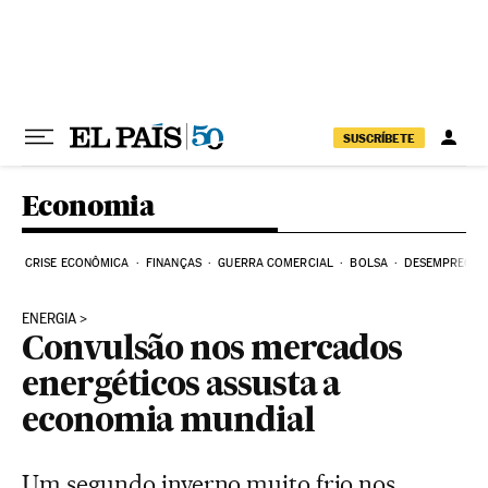
Pular para o conteúdo
SUSCRÍBETE
Economia
CRISE ECONÔMICA
FINANÇAS
GUERRA COMERCIAL
BOLSA
DESEMPREGO
ENERGIA
Convulsão nos mercados
energéticos assusta a
economia mundial
Um segundo inverno muito frio nos