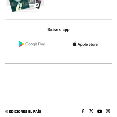
Baixe o app
©
EDICIONES EL PAÍS
EL PAÍS BRASIL EN
EL PAÍS BRASI
EL PAÍS B
EL PA