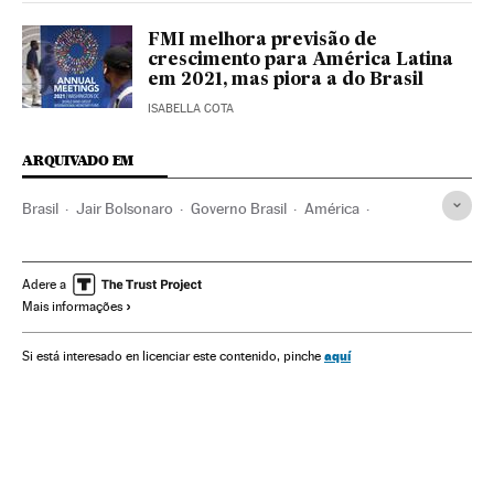
FMI melhora previsão de
crescimento para América Latina
em 2021, mas piora a do Brasil
ISABELLA COTA
ARQUIVADO EM
Brasil
Jair Bolsonaro
Governo Brasil
América
Governo
Presidente Brasil
Presidência Brasil
Paulo Guedes
Economia
IBovespa
Adere a
Mais informações
aquí
Si está interesado en licenciar este contenido, pinche