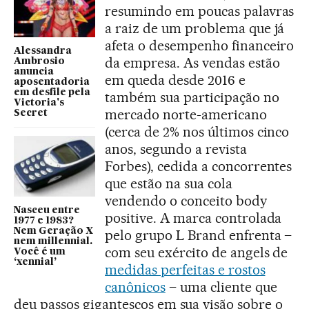
resumindo em poucas palavras
a raiz de um problema que já
afeta o desempenho financeiro
Alessandra
da empresa. As vendas estão
Ambrosio
anuncia
em queda desde 2016 e
aposentadoria
em desfile pela
também sua participação no
Victoria's
mercado norte-americano
Secret
(cerca de 2% nos últimos cinco
anos, segundo a revista
Forbes), cedida a concorrentes
que estão na sua cola
vendendo o conceito body
Nasceu entre
positive. A marca controlada
1977 e 1983?
Nem Geração X
pelo grupo L Brand enfrenta –
nem millennial.
com seu exército de angels de
Você é um
‘xennial’
medidas perfeitas e rostos
canônicos
– uma cliente que
deu passos gigantescos em sua visão sobre o