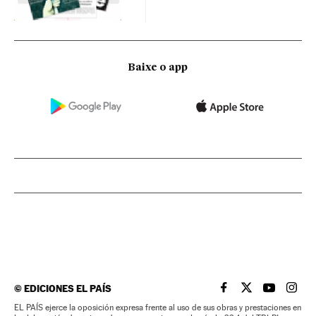
Baixe o app
©
EDICIONES EL PAÍS
EL PAÍS BRASIL EN
EL PAÍS BRASI
EL PAÍS B
EL PA
EL PAÍS ejerce la oposición expresa frente al uso de sus obras y prestaciones en