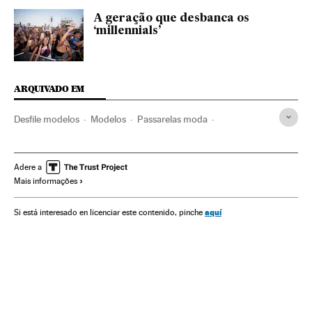
A geração que desbanca os
‘millennials’
ARQUIVADO EM
Desfile modelos
Modelos
Passarelas moda
Feiras moda
Moda
Feiras comerciais
Confeção
Comércio
Eventos
Indústria
Sociedade
Smoda
Adere a
Mais informações
Moda
Estilo de vida
aquí
Si está interesado en licenciar este contenido, pinche