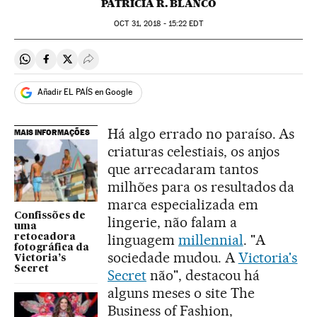
PATRICIA R. BLANCO
OCT
31, 2018 - 15:22
EDT
Compartir en Whatsapp
Compartir en Facebook
Compartir en Twitter
Desplegar Redes Sociales
Añadir EL PAÍS en Google
Há algo errado no paraíso. As
MAIS INFORMAÇÕES
criaturas celestiais, os anjos
que arrecadaram tantos
milhões para os resultados da
marca especializada em
Confissões de
lingerie, não falam a
uma
linguagem
millennial
. "A
retocadora
fotográfica da
sociedade mudou. A
Victoria's
Victoria’s
Secret
Secret
não", destacou há
alguns meses o site The
Business of Fashion,