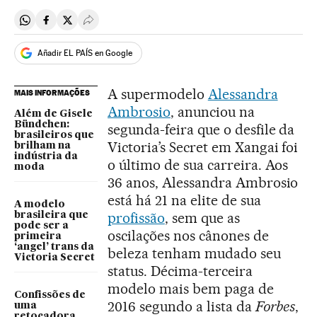
Compartir en Whatsapp
Compartir en Facebook
Compartir en Twitter
Desplegar Redes Sociales
Añadir EL PAÍS en Google
A supermodelo
Alessandra
MAIS INFORMAÇÕES
Ambrosio
, anunciou na
Além de Gisele
Bündchen:
segunda-feira que o desfile da
brasileiros que
Victoria’s Secret em Xangai foi
brilham na
indústria da
o último de sua carreira. Aos
moda
36 anos, Alessandra Ambrosio
está há 21 na elite de sua
A modelo
profissão
, sem que as
brasileira que
pode ser a
oscilações nos cânones de
primeira
‘angel’ trans da
beleza tenham mudado seu
Victoria Secret
status. Décima-terceira
modelo mais bem paga de
Confissões de
2016 segundo a lista da
Forbes
,
uma
retocadora