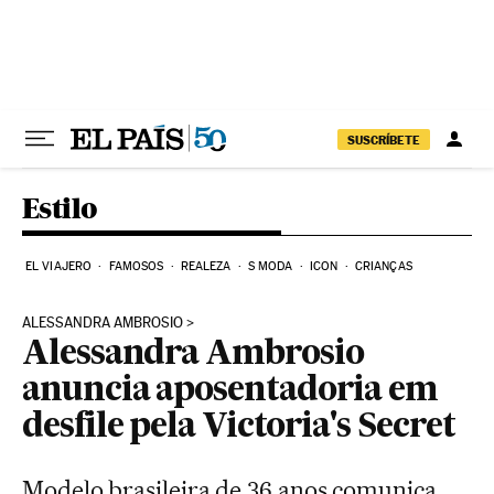
Pular para o conteúdo
SUSCRÍBETE
Estilo
EL VIAJERO
FAMOSOS
REALEZA
S MODA
ICON
CRIANÇAS
ALESSANDRA AMBROSIO
Alessandra Ambrosio
anuncia aposentadoria em
desfile pela Victoria's Secret
Modelo brasileira de 36 anos comunica