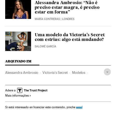
Alessandra Ambrosio: “Não é
preciso estar magra, é preciso
estar em forma”
MARÍA CONTRERAS
| LONDRES
Uma modelo da Victoria’s Secret
com estrias: algo está mudando?
SALOMÉ GARCÍA
ARQUIVADO EM
Alessandra Ambrosio
Victoria's Secret
Modelos
Famosos
Moda
Confeção
Estilo vida
Indústria
Adere a
Mais informações
aquí
Si está interesado en licenciar este contenido, pinche