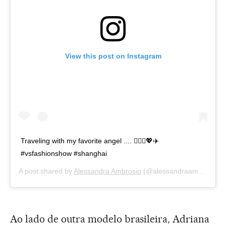
View this post on Instagram
Traveling with my favorite angel .... 🧚🏻‍♀️💖✈️
#vsfashionshow #shanghai
A post shared by
Alessandra Ambrosio
(@alessandraambrosio) on
Ao lado de outra modelo brasileira, Adriana