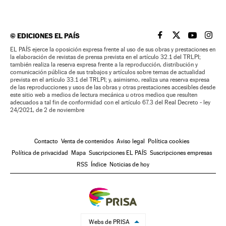
©
EDICIONES EL PAÍS
EL PAÍS BRASIL EN
EL PAÍS BRASI
EL PAÍS B
EL PA
EL PAÍS ejerce la oposición expresa frente al uso de sus obras y prestaciones en
la elaboración de revistas de prensa prevista en el artículo 32.1 del TRLPI;
también realiza la reserva expresa frente a la reproducción, distribución y
comunicación pública de sus trabajos y artículos sobre temas de actualidad
prevista en el artículo 33.1 del TRLPI; y, asimismo, realiza una reserva expresa
de las reproducciones y usos de las obras y otras prestaciones accesibles desde
este sitio web a medios de lectura mecánica u otros medios que resulten
adecuados a tal fin de conformidad con el artículo 67.3 del Real Decreto - ley
24/2021, de 2 de noviembre
Contacto
Venta de contenidos
Aviso legal
Política cookies
Política de privacidad
Mapa
Suscripciones EL PAÍS
Suscripciones empresas
RSS
Índice
Noticias de hoy
Webs de PRISA