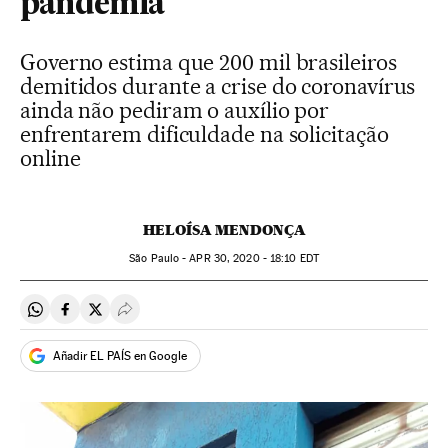
pandemia
Governo estima que 200 mil brasileiros
demitidos durante a crise do coronavírus
ainda não pediram o auxílio por
enfrentarem dificuldade na solicitação
online
HELOÍSA MENDONÇA
São Paulo -
APR
30, 2020 - 18:10
EDT
Compartir en Whatsapp
Compartir en Facebook
Compartir en Twitter
Desplegar Redes Sociales
Añadir EL PAÍS en Google