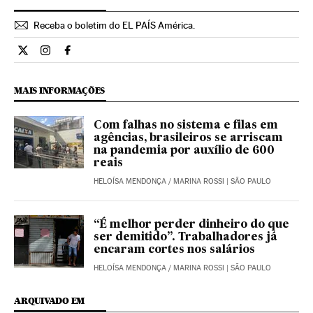
Receba o boletim do EL PAÍS América.
Economia El País Brasil en Twitter
Economia El País Brasil en Instagram
Economia El País Brasil en Facebook
MAIS INFORMAÇÕES
Com falhas no sistema e filas em
agências, brasileiros se arriscam
na pandemia por auxílio de 600
reais
HELOÍSA MENDONÇA
/
MARINA ROSSI
| SÃO PAULO
“É melhor perder dinheiro do que
ser demitido”. Trabalhadores já
encaram cortes nos salários
HELOÍSA MENDONÇA
/
MARINA ROSSI
| SÃO PAULO
ARQUIVADO EM