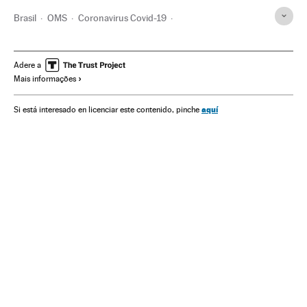
Brasil
OMS
Coronavirus Covid-19
Coronavirus de Wuhan
Pandemia
Coronavirus
Doenças infecciosas
Doenças respiratórias
Adere a
Mais informações
Ministério Saúde
Desemprego
Jair Bolsonaro
Ministério Economia
Despedimento
aquí
Si está interesado en licenciar este contenido, pinche