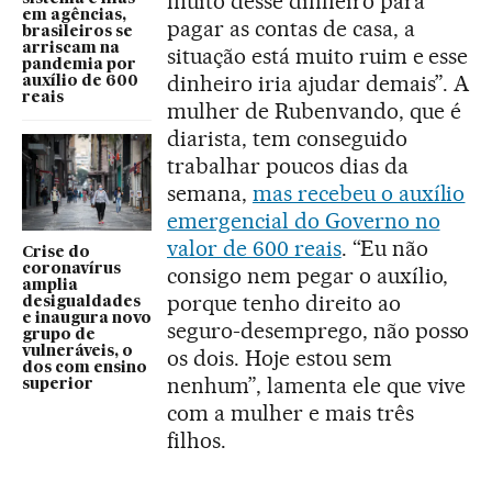
muito desse dinheiro para
em agências,
pagar as contas de casa, a
brasileiros se
arriscam na
situação está muito ruim e esse
pandemia por
dinheiro iria ajudar demais”. A
auxílio de 600
reais
mulher de Rubenvando, que é
diarista, tem conseguido
trabalhar poucos dias da
semana,
mas recebeu o auxílio
emergencial do Governo no
valor de 600 reais
. “Eu não
Crise do
coronavírus
consigo nem pegar o auxílio,
amplia
porque tenho direito ao
desigualdades
e inaugura novo
seguro-desemprego, não posso
grupo de
vulneráveis, o
os dois. Hoje estou sem
dos com ensino
nenhum”, lamenta ele que vive
superior
com a mulher e mais três
filhos.