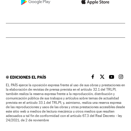
©
EDICIONES EL PAÍS
EL PAÍS BRASIL EN
EL PAÍS BRASI
EL PAÍS B
EL PA
EL PAÍS ejerce la oposición expresa frente al uso de sus obras y prestaciones en
la elaboración de revistas de prensa prevista en el artículo 32.1 del TRLPI;
también realiza la reserva expresa frente a la reproducción, distribución y
comunicación pública de sus trabajos y artículos sobre temas de actualidad
prevista en el artículo 33.1 del TRLPI; y, asimismo, realiza una reserva expresa
de las reproducciones y usos de las obras y otras prestaciones accesibles desde
este sitio web a medios de lectura mecánica u otros medios que resulten
adecuados a tal fin de conformidad con el artículo 67.3 del Real Decreto - ley
24/2021, de 2 de noviembre