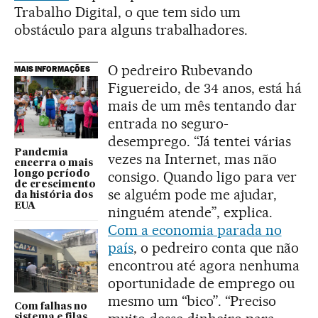
Trabalho Digital, o que tem sido um
obstáculo para alguns trabalhadores.
O pedreiro Rubevando
MAIS INFORMAÇÕES
Figuereido, de 34 anos, está há
mais de um mês tentando dar
entrada no seguro-
desemprego. “Já tentei várias
Pandemia
vezes na Internet, mas não
encerra o mais
consigo. Quando ligo para ver
longo período
de crescimento
se alguém pode me ajudar,
da história dos
EUA
ninguém atende”, explica.
Com a economia parada no
país
, o pedreiro conta que não
encontrou até agora nenhuma
oportunidade de emprego ou
mesmo um “bico”. “Preciso
Com falhas no
sistema e filas