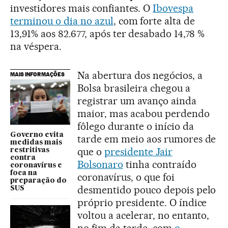
investidores mais confiantes. O
Ibovespa
terminou o dia no azul
, com forte alta de
13,91% aos 82.677, após ter desabado 14,78 %
na véspera.
Na abertura dos negócios, a
MAIS INFORMAÇÕES
Bolsa brasileira chegou a
registrar um avanço ainda
maior, mas acabou perdendo
fôlego durante o início da
Governo evita
tarde em meio aos rumores de
medidas mais
que o
presidente Jair
restritivas
contra
Bolsonaro
tinha contraído
coronavírus e
foca na
coronavírus, o que foi
preparação do
desmentido pouco depois pelo
SUS
próprio presidente. O índice
voltou a acelerar, no entanto,