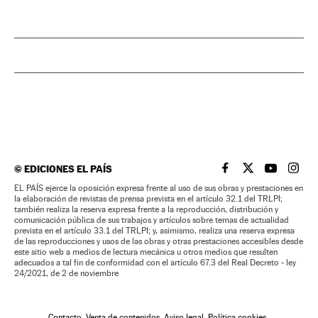
©
EDICIONES EL PAÍS
EL PAÍS BRASIL EN
EL PAÍS BRASI
EL PAÍS B
EL PA
EL PAÍS ejerce la oposición expresa frente al uso de sus obras y prestaciones en
la elaboración de revistas de prensa prevista en el artículo 32.1 del TRLPI;
también realiza la reserva expresa frente a la reproducción, distribución y
comunicación pública de sus trabajos y artículos sobre temas de actualidad
prevista en el artículo 33.1 del TRLPI; y, asimismo, realiza una reserva expresa
de las reproducciones y usos de las obras y otras prestaciones accesibles desde
este sitio web a medios de lectura mecánica u otros medios que resulten
adecuados a tal fin de conformidad con el artículo 67.3 del Real Decreto - ley
24/2021, de 2 de noviembre
Contacto
Venta de contenidos
Aviso legal
Política cookies