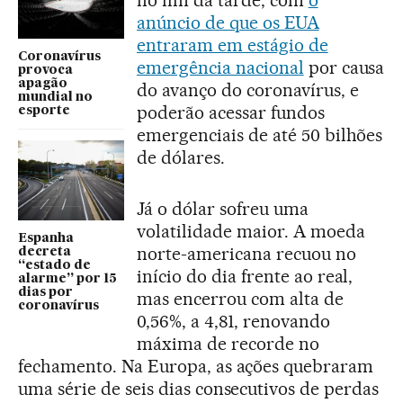
no fim da tarde, com
o
anúncio de que os EUA
entraram em estágio de
Coronavírus
emergência nacional
por causa
provoca
apagão
do avanço do coronavírus, e
mundial no
poderão acessar fundos
esporte
emergenciais de até 50 bilhões
de dólares.
Já o dólar sofreu uma
volatilidade maior. A moeda
Espanha
norte-americana recuou no
decreta
“estado de
início do dia frente ao real,
alarme” por 15
dias por
mas encerrou com alta de
coronavírus
0,56%, a 4,81, renovando
máxima de recorde no
fechamento. Na Europa, as ações quebraram
uma série de seis dias consecutivos de perdas