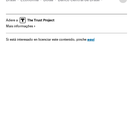
Dólar
Mercado divisas
Jair Bolsonaro
Coronavirus
Paulo Guedes
Adere a
Mais informações
aquí
Si está interesado en licenciar este contenido, pinche