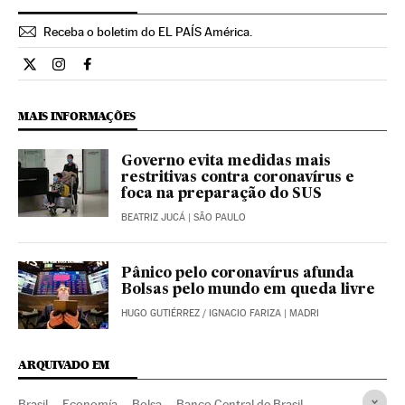
Receba o boletim do EL PAÍS América.
Economia El País Brasil en Twitter
Economia El País Brasil en Instagram
Economia El País Brasil en Facebook
MAIS INFORMAÇÕES
Governo evita medidas mais
restritivas contra coronavírus e
foca na preparação do SUS
BEATRIZ JUCÁ
| SÃO PAULO
Pânico pelo coronavírus afunda
Bolsas pelo mundo em queda livre
HUGO GUTIÉRREZ
/
IGNACIO FARIZA
| MADRI
ARQUIVADO EM
Brasil
Economía
Bolsa
Banco Central de Brasil