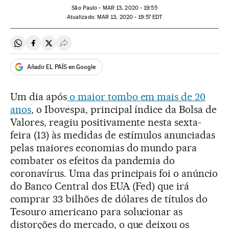
São Paulo -
MAR
13, 2020 - 19:55
atualizado:
MAR
13, 2020 - 19:57
EDT
Compartir en Whatsapp
Compartir en Facebook
Compartir en Twitter
Desplegar Redes Sociales
Añadir EL PAÍS en Google
Um dia após
o maior tombo em mais de 20
anos
, o Ibovespa, principal índice da Bolsa de
Valores, reagiu positivamente nesta sexta-
feira (13) às medidas de estímulos anunciadas
pelas maiores economias do mundo para
combater os efeitos da pandemia do
coronavírus. Uma das principais foi o anúncio
do Banco Central dos EUA (Fed) que irá
comprar 33 bilhões de dólares de títulos do
Tesouro americano para solucionar as
distorções do mercado, o que deixou os