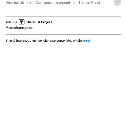
Vinícius Júnior
Campeonato espanhol
Lionel Messi
La Liga
Primeira divisão
Real Madrid
FC Barcelona
Liga futebol
Brasil
Futebol
Times esportes
Adere a
Mais informações
América do Sul
América Latina
Organizações desportivas
Competições
América
aquí
Si está interesado en licenciar este contenido, pinche
Esportes