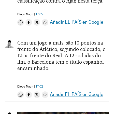
classificação contra o Ajax nesta terça.
Diogo Magri
17:05
Añadir EL PAÍS en Google
Compartir en Whatsapp
Compartir en Facebook
Compartir en Twitter
Desplegar Redes Sociales
Com um jogo a mais, são 10 pontos na
frente do Atlético, segundo colocado, e
12 na frente do Real. A 12 rodadas do
fim, o Barcelona tem o título espanhol
encaminhado.
Diogo Magri
17:02
Añadir EL PAÍS en Google
Compartir en Whatsapp
Compartir en Facebook
Compartir en Twitter
Desplegar Redes Sociales