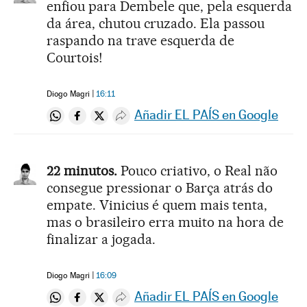
enfiou para Dembele que, pela esquerda
da área, chutou cruzado. Ela passou
raspando na trave esquerda de
Courtois!
Diogo Magri
16:11
Añadir EL PAÍS en Google
Compartir en Whatsapp
Compartir en Facebook
Compartir en Twitter
Desplegar Redes Sociales
22 minutos.
Pouco criativo, o Real não
consegue pressionar o Barça atrás do
empate. Vinicius é quem mais tenta,
mas o brasileiro erra muito na hora de
finalizar a jogada.
Diogo Magri
16:09
Añadir EL PAÍS en Google
Compartir en Whatsapp
Compartir en Facebook
Compartir en Twitter
Desplegar Redes Sociales