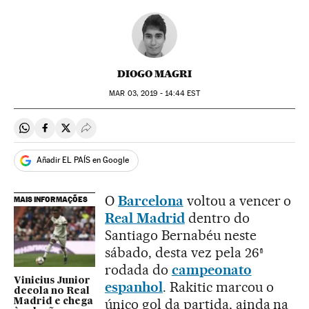
DIOGO MAGRI
MAR
03, 2019 - 14:44
EST
Compartir en Whatsapp
Compartir en Facebook
Compartir en Twitter
Desplegar Redes Sociales
Añadir EL PAÍS en Google
O
Barcelona
voltou a vencer o
MAIS INFORMAÇÕES
Real Madrid
dentro do
Santiago Bernabéu neste
sábado, desta vez pela 26ª
rodada do
campeonato
Vinicius Junior
espanhol
. Rakitic marcou o
decola no Real
único gol da partida, ainda na
Madrid e chega