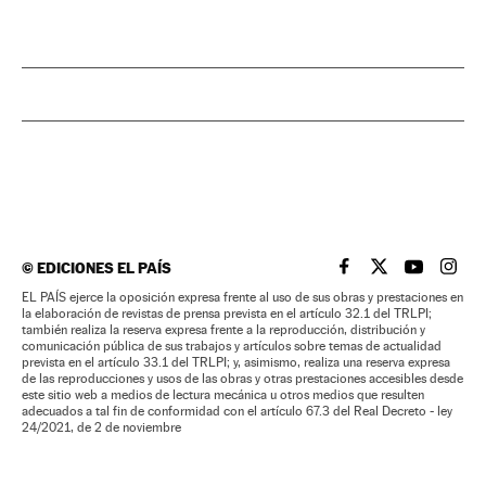
©
EDICIONES EL PAÍS
EL PAÍS BRASIL EN
EL PAÍS BRASI
EL PAÍS B
EL PA
EL PAÍS ejerce la oposición expresa frente al uso de sus obras y prestaciones en
la elaboración de revistas de prensa prevista en el artículo 32.1 del TRLPI;
también realiza la reserva expresa frente a la reproducción, distribución y
comunicación pública de sus trabajos y artículos sobre temas de actualidad
prevista en el artículo 33.1 del TRLPI; y, asimismo, realiza una reserva expresa
de las reproducciones y usos de las obras y otras prestaciones accesibles desde
este sitio web a medios de lectura mecánica u otros medios que resulten
adecuados a tal fin de conformidad con el artículo 67.3 del Real Decreto - ley
24/2021, de 2 de noviembre