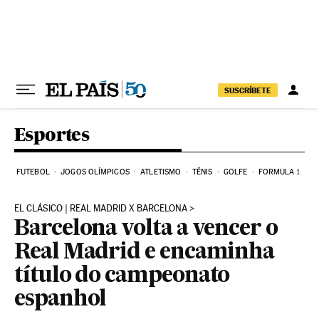
Pular para o conteúdo
SUSCRÍBETE
Esportes
FUTEBOL
JOGOS OLÍMPICOS
ATLETISMO
TÊNIS
GOLFE
FORMULA 1
EL CLÁSICO | REAL MADRID X BARCELONA
Barcelona volta a vencer o
Real Madrid e encaminha
título do campeonato
espanhol