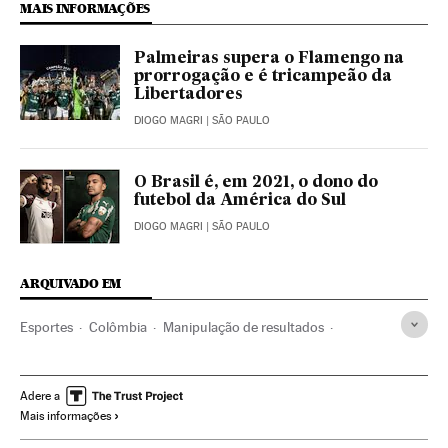
MAIS INFORMAÇÕES
Palmeiras supera o Flamengo na
prorrogação e é tricampeão da
Libertadores
DIOGO MAGRI
| SÃO PAULO
O Brasil é, em 2021, o dono do
futebol da América do Sul
DIOGO MAGRI
| SÃO PAULO
ARQUIVADO EM
Esportes
Colômbia
Manipulação de resultados
Futebol
Jogador futebol
Dimayor
Primeira divisão
Ascensos categoría
Iván Duque Márquez
Adere a
Mais informações
Presidente Colombia
Gobierno Colombia