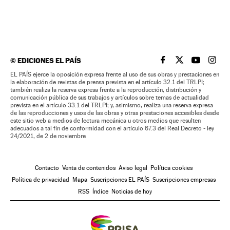
©
EDICIONES EL PAÍS
EL PAÍS BRASIL EN
EL PAÍS BRASI
EL PAÍS B
EL PA
EL PAÍS ejerce la oposición expresa frente al uso de sus obras y prestaciones en
la elaboración de revistas de prensa prevista en el artículo 32.1 del TRLPI;
también realiza la reserva expresa frente a la reproducción, distribución y
comunicación pública de sus trabajos y artículos sobre temas de actualidad
prevista en el artículo 33.1 del TRLPI; y, asimismo, realiza una reserva expresa
de las reproducciones y usos de las obras y otras prestaciones accesibles desde
este sitio web a medios de lectura mecánica u otros medios que resulten
adecuados a tal fin de conformidad con el artículo 67.3 del Real Decreto - ley
24/2021, de 2 de noviembre
Contacto
Venta de contenidos
Aviso legal
Política cookies
Política de privacidad
Mapa
Suscripciones EL PAÍS
Suscripciones empresas
RSS
Índice
Noticias de hoy