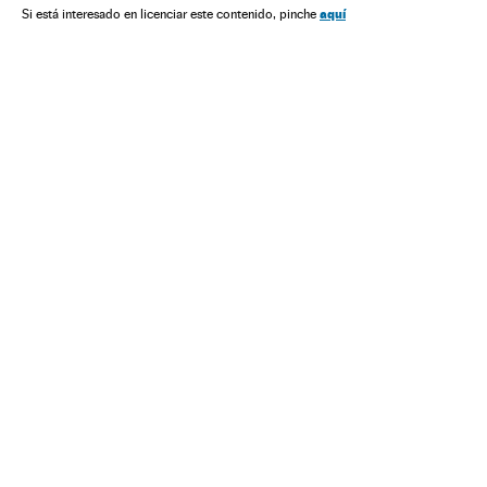
América do Sul
América
América Latina
aquí
Si está interesado en licenciar este contenido, pinche