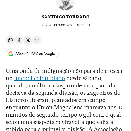
SANTIAGO TORRADO
Bogotá -
DEC
06, 2021 - 18:17
EST
Compartir en Whatsapp
Compartir en Facebook
Compartir en Twitter
Desplegar Redes Sociales
Añadir EL PAÍS en Google
Uma onda de indignação não para de crescer
no
futebol colombiano
desde sábado,
quando, no último suspiro de uma partida
decisiva da segunda divisão, os zagueiros do
Llaneros ficaram plantados em campo
enquanto o Unión Magdalena marcava aos 45
minutos do segundo tempo o gol com o qual
selou uma suspeita reviravolta que valia a
subida para a primeira divisão. A Associação