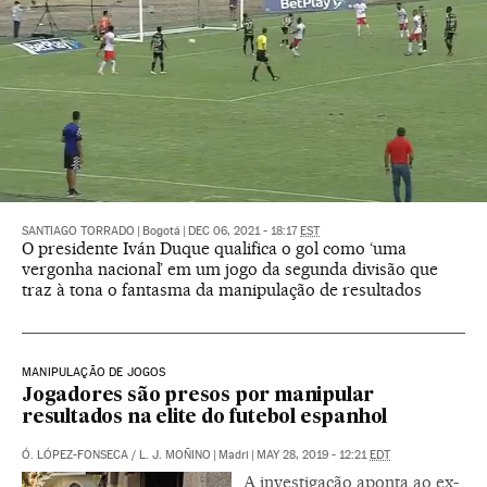
SANTIAGO TORRADO
|
Bogotá
|
DEC 06, 2021 - 18:17
EST
O presidente Iván Duque qualifica o gol como ‘uma
vergonha nacional’ em um jogo da segunda divisão que
traz à tona o fantasma da manipulação de resultados
MANIPULAÇÃO DE JOGOS
Jogadores são presos por manipular
resultados na elite do futebol espanhol
Ó. LÓPEZ-FONSECA
/
L. J. MOÑINO
|
Madri
|
MAY 28, 2019 - 12:21
EDT
A investigação aponta ao ex-