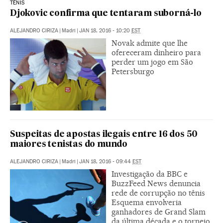
TÊNIS
Djokovic confirma que tentaram suborná-lo
ALEJANDRO CIRIZA
|
Madri
|
JAN 18, 2016 - 10:20
EST
Novak admite que lhe
ofereceram dinheiro para
perder um jogo em São
Petersburgo
Suspeitas de apostas ilegais entre 16 dos 50
maiores tenistas do mundo
ALEJANDRO CIRIZA
|
Madri
|
JAN 18, 2016 - 09:44
EST
Investigação da BBC e
BuzzFeed News denuncia
rede de corrupção no tênis
Esquema envolveria
ganhadores de Grand Slam
da última década e o torneio