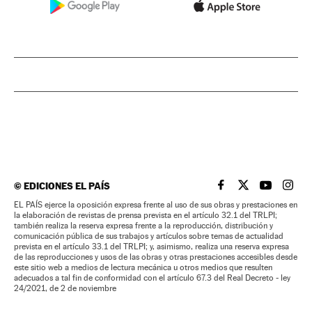
©
EDICIONES EL PAÍS
EL PAÍS BRASIL EN
EL PAÍS BRASI
EL PAÍS B
EL PA
EL PAÍS ejerce la oposición expresa frente al uso de sus obras y prestaciones en
la elaboración de revistas de prensa prevista en el artículo 32.1 del TRLPI;
también realiza la reserva expresa frente a la reproducción, distribución y
comunicación pública de sus trabajos y artículos sobre temas de actualidad
prevista en el artículo 33.1 del TRLPI; y, asimismo, realiza una reserva expresa
de las reproducciones y usos de las obras y otras prestaciones accesibles desde
este sitio web a medios de lectura mecánica u otros medios que resulten
adecuados a tal fin de conformidad con el artículo 67.3 del Real Decreto - ley
24/2021, de 2 de noviembre