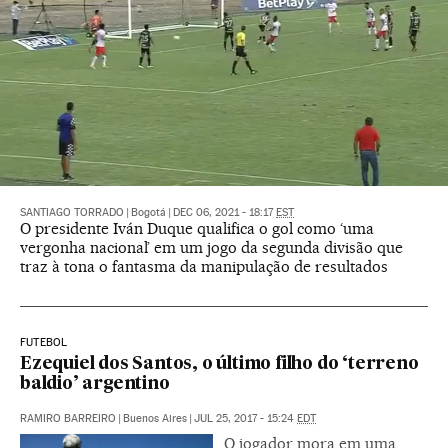
SANTIAGO TORRADO
|
Bogotá
|
DEC 06, 2021 - 18:17
EST
O presidente Iván Duque qualifica o gol como ‘uma
vergonha nacional’ em um jogo da segunda divisão que
traz à tona o fantasma da manipulação de resultados
FUTEBOL
Ezequiel dos Santos, o último filho do ‘terreno
baldio’ argentino
RAMIRO BARREIRO
|
Buenos Aires
|
JUL 25, 2017 - 15:24
EDT
O jogador mora em uma