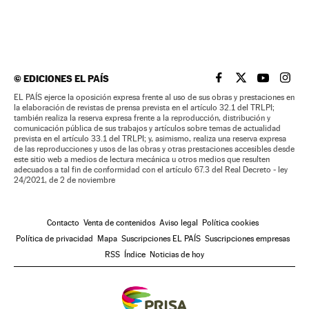
©
EDICIONES EL PAÍS
EL PAÍS BRASIL EN
EL PAÍS BRASI
EL PAÍS B
EL PA
EL PAÍS ejerce la oposición expresa frente al uso de sus obras y prestaciones en
la elaboración de revistas de prensa prevista en el artículo 32.1 del TRLPI;
también realiza la reserva expresa frente a la reproducción, distribución y
comunicación pública de sus trabajos y artículos sobre temas de actualidad
prevista en el artículo 33.1 del TRLPI; y, asimismo, realiza una reserva expresa
de las reproducciones y usos de las obras y otras prestaciones accesibles desde
este sitio web a medios de lectura mecánica u otros medios que resulten
adecuados a tal fin de conformidad con el artículo 67.3 del Real Decreto - ley
24/2021, de 2 de noviembre
Contacto
Venta de contenidos
Aviso legal
Política cookies
Política de privacidad
Mapa
Suscripciones EL PAÍS
Suscripciones empresas
RSS
Índice
Noticias de hoy