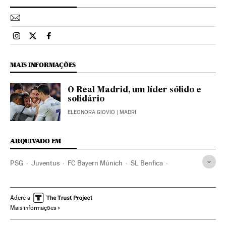
Esportes El País Brasil en Instagram
Esportes El País Brasil en Twitter
Esportes El País Brasil en Facebook
MAIS INFORMAÇÕES
O Real Madrid, um líder sólido e
solidário
ELEONORA GIOVIO
| MADRI
ARQUIVADO EM
PSG
Juventus
FC Bayern Múnich
SL Benfica
Leicester city
Champions League 2016/2017
FC Porto
AS Mónaco
SSC Nápoles
Sorteo Champions League
Adere a
Mais informações
Sevilla Fútbol Club
Borussia Dortmund