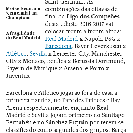
Saint-Germain. As
combinações das oitavas de
Moise Kean, um
‘centennial’ na
final da
Liga dos Campeões
Champions
desta edição 2016-2017 vai
colocar frente a frente ainda:
A fragilidade
Real Madrid
x Napoli, PSG x
do Real Madrid
Barcelona
, Bayer Leverkusen x
Atlético
,
Sevilla
x Leicester City, Manchester
City x Monaco, Benfica x Borussia Dortmund,
Bayern de Munique x Arsenal e Porto x
Juventus.
Barcelona e Atlético jogarão fora de casa a
primeira partida, no Parc des Princes e Bay
Arena respectivamente, enquanto Real
Madrid e Sevilla jogam primeiro no Santiago
Bernabéu e no Sánchez Pizjuán por terem se
classificado como segundos dos grupos. Barça