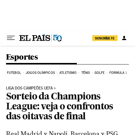
Pular para o conteúdo
SUSCRÍBETE
Esportes
FUTEBOL
JOGOS OLÍMPICOS
ATLETISMO
TÊNIS
GOLFE
FORMULA 1
LIGA DOS CAMPEÕES UEFA
Sorteio da Champions
League: veja o confrontos
das oitavas de final
Real Madrid x Napoli, Barcelona x PSG,