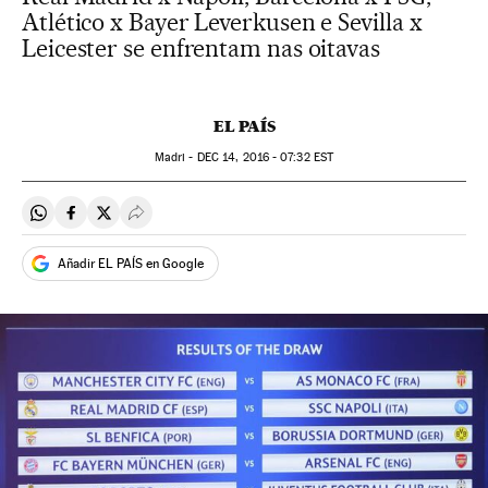
Atlético x Bayer Leverkusen e Sevilla x
Leicester se enfrentam nas oitavas
EL PAÍS
Madri -
DEC
14, 2016 - 07:32
EST
Compartir en Whatsapp
Compartir en Facebook
Compartir en Twitter
Desplegar Redes Sociales
Añadir EL PAÍS en Google