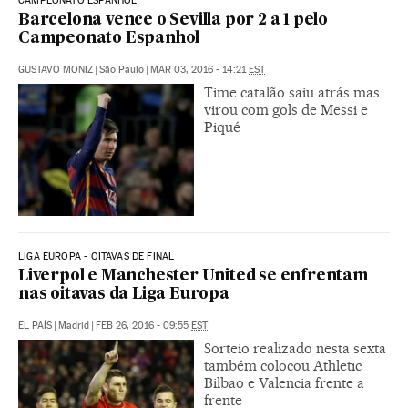
CAMPEONATO ESPANHOL
Barcelona vence o Sevilla por 2 a 1 pelo
Campeonato Espanhol
GUSTAVO MONIZ
|
São Paulo
|
MAR 03, 2016 - 14:21
EST
Time catalão saiu atrás mas
virou com gols de Messi e
Piqué
LIGA EUROPA - OITAVAS DE FINAL
Liverpol e Manchester United se enfrentam
nas oitavas da Liga Europa
EL PAÍS
|
Madrid
|
FEB 26, 2016 - 09:55
EST
Sorteio realizado nesta sexta
também colocou Athletic
Bilbao e Valencia frente a
frente