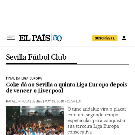
Pular para o conteúdo
SUSCRÍBETE
Sevilla Fútbol Club
FINAL DA LIGA EUROPA
Coke dá ao Sevilla a quinta Liga Europa depois
de vencer o Liverpool
RAFAEL PINEDA
|
Basilea
|
MAY 19, 2016 - 13:54
EDT
O time andaluz vira o placar
com um segundo tempo
espetacular para conquistar
sua terceira Liga Europa
consecutiva