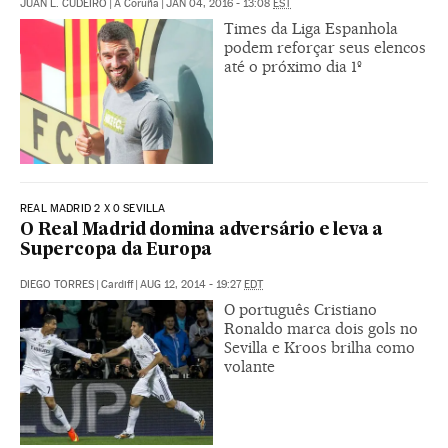
JUAN L. CUDEIRO
|
A Coruña
|
JAN 04, 2016 - 13:08
EST
Times da Liga Espanhola
podem reforçar seus elencos
até o próximo dia 1º
REAL MADRID 2 X 0 SEVILLA
O Real Madrid domina adversário e leva a
Supercopa da Europa
DIEGO TORRES
|
Cardiff
|
AUG 12, 2014 - 19:27
EDT
O português Cristiano
Ronaldo marca dois gols no
Sevilla e Kroos brilha como
volante