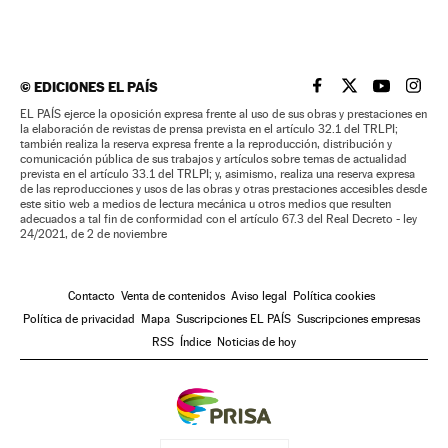
©
EDICIONES EL PAÍS
EL PAÍS BRASIL EN
EL PAÍS BRASI
EL PAÍS B
EL PA
EL PAÍS ejerce la oposición expresa frente al uso de sus obras y prestaciones en
la elaboración de revistas de prensa prevista en el artículo 32.1 del TRLPI;
también realiza la reserva expresa frente a la reproducción, distribución y
comunicación pública de sus trabajos y artículos sobre temas de actualidad
prevista en el artículo 33.1 del TRLPI; y, asimismo, realiza una reserva expresa
de las reproducciones y usos de las obras y otras prestaciones accesibles desde
este sitio web a medios de lectura mecánica u otros medios que resulten
adecuados a tal fin de conformidad con el artículo 67.3 del Real Decreto - ley
24/2021, de 2 de noviembre
Contacto
Venta de contenidos
Aviso legal
Política cookies
Política de privacidad
Mapa
Suscripciones EL PAÍS
Suscripciones empresas
RSS
Índice
Noticias de hoy