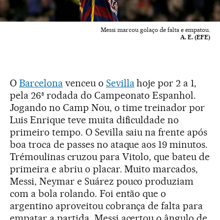
Messi marcou golaço de falta e empatou.
A. E. (EFE)
O
Barcelona
venceu o
Sevilla
hoje por 2 a 1,
pela 26ª rodada do Campeonato Espanhol.
Jogando no Camp Nou, o time treinador por
Luis Enrique teve muita dificuldade no
primeiro tempo. O Sevilla saiu na frente após
boa troca de passes no ataque aos 19 minutos.
Trémoulinas cruzou para Vitolo, que bateu de
primeira e abriu o placar. Muito marcados,
Messi, Neymar e Suárez pouco produziam
com a bola rolando. Foi então que o
argentino aproveitou cobrança de falta para
empatar a partida. Messi acertou o ângulo de