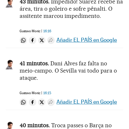
43 minutos.
Impedido! Suárez recebe na
área, tira o goleiro e sofre pênalti. O
assitente marcou impedimento.
Gustavo Moniz
16:16
Añadir EL PAÍS en Google
Compartir en Whatsapp
Compartir en Facebook
Compartir en Twitter
Desplegar Redes Sociales
41 minutos.
Dani Alves faz falta no
meio-campo. O Sevilla vai todo para o
ataque.
Gustavo Moniz
16:15
Añadir EL PAÍS en Google
Compartir en Whatsapp
Compartir en Facebook
Compartir en Twitter
Desplegar Redes Sociales
40 minutos.
Troca passes o Barça no