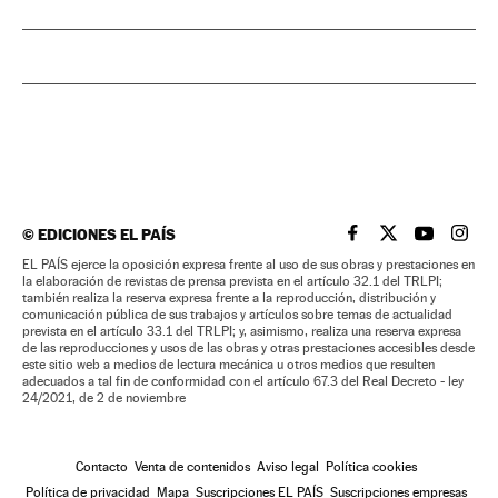
©
EDICIONES EL PAÍS
EL PAÍS BRASIL EN
EL PAÍS BRASI
EL PAÍS B
EL PA
EL PAÍS ejerce la oposición expresa frente al uso de sus obras y prestaciones en
la elaboración de revistas de prensa prevista en el artículo 32.1 del TRLPI;
también realiza la reserva expresa frente a la reproducción, distribución y
comunicación pública de sus trabajos y artículos sobre temas de actualidad
prevista en el artículo 33.1 del TRLPI; y, asimismo, realiza una reserva expresa
de las reproducciones y usos de las obras y otras prestaciones accesibles desde
este sitio web a medios de lectura mecánica u otros medios que resulten
adecuados a tal fin de conformidad con el artículo 67.3 del Real Decreto - ley
24/2021, de 2 de noviembre
Contacto
Venta de contenidos
Aviso legal
Política cookies
Política de privacidad
Mapa
Suscripciones EL PAÍS
Suscripciones empresas