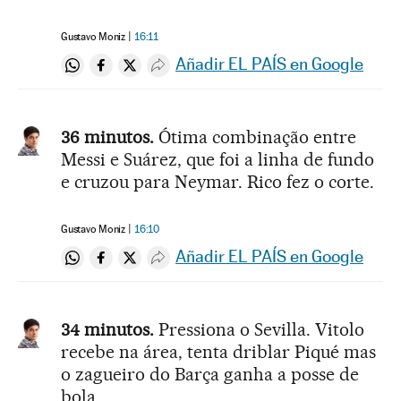
Gustavo Moniz
16:11
Añadir EL PAÍS en Google
Compartir en Whatsapp
Compartir en Facebook
Compartir en Twitter
Desplegar Redes Sociales
36 minutos.
Ótima combinação entre
Messi e Suárez, que foi a linha de fundo
e cruzou para Neymar. Rico fez o corte.
Gustavo Moniz
16:10
Añadir EL PAÍS en Google
Compartir en Whatsapp
Compartir en Facebook
Compartir en Twitter
Desplegar Redes Sociales
34 minutos.
Pressiona o Sevilla. Vitolo
recebe na área, tenta driblar Piqué mas
o zagueiro do Barça ganha a posse de
bola.