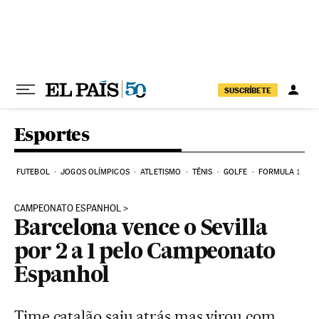
Pular para o conteúdo
SUSCRÍBETE
Esportes
FUTEBOL
JOGOS OLÍMPICOS
ATLETISMO
TÊNIS
GOLFE
FORMULA 1
CAMPEONATO ESPANHOL
Barcelona vence o Sevilla
por 2 a 1 pelo Campeonato
Espanhol
Time catalão saiu atrás mas virou com