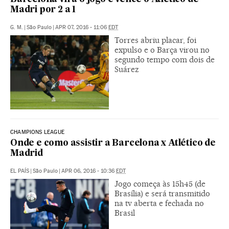
Madri por 2 a 1
G. M.
|
São Paulo
|
APR 07, 2016 - 11:06
EDT
Torres abriu placar, foi
expulso e o Barça virou no
segundo tempo com dois de
Suárez
CHAMPIONS LEAGUE
Onde e como assistir a Barcelona x Atlético de
Madrid
EL PAÍS
|
São Paulo
|
APR 06, 2016 - 10:36
EDT
Jogo começa às 15h45 (de
Brasília) e será transmitido
na tv aberta e fechada no
Brasil