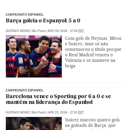
CAMPEONATO ESPANHOL
Barça goleia o Espanyol: 5 a 0
GUSTAVO MONIZ
|
São Paulo
|
MAY 09, 2016 - 17:49
EDT
Com gols de Neymar, Messi
e Suárez, time só não
comemorou o título porque
o Real Madrid venceu o
Valencia e se manteve na
briga
CAMPEONATO ESPANHOL
Barcelona vence o Sporting por 6 a 0 e se
mantém na liderança do Espanhol
GUSTAVO MONIZ
|
São Paulo
|
APR 23, 2016 - 17:10
EDT
Suárez marcou quatro gols
na goleada do Barça, que