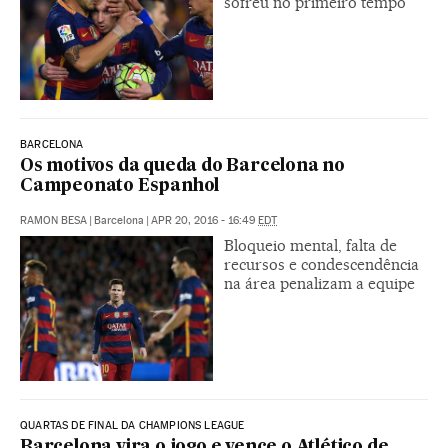
sofreu no primeiro tempo
BARCELONA
Os motivos da queda do Barcelona no
Campeonato Espanhol
RAMON BESA
|
Barcelona
|
APR 20, 2016 - 16:49
EDT
Bloqueio mental, falta de
recursos e condescendência
na área penalizam a equipe
QUARTAS DE FINAL DA CHAMPIONS LEAGUE
Barcelona vira o jogo e vence o Atlético de