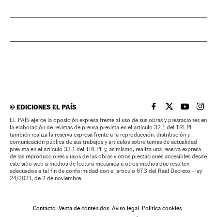
©
EDICIONES EL PAÍS
EL PAÍS BRASIL EN
EL PAÍS BRASI
EL PAÍS B
EL PA
EL PAÍS ejerce la oposición expresa frente al uso de sus obras y prestaciones en
la elaboración de revistas de prensa prevista en el artículo 32.1 del TRLPI;
también realiza la reserva expresa frente a la reproducción, distribución y
comunicación pública de sus trabajos y artículos sobre temas de actualidad
prevista en el artículo 33.1 del TRLPI; y, asimismo, realiza una reserva expresa
de las reproducciones y usos de las obras y otras prestaciones accesibles desde
este sitio web a medios de lectura mecánica u otros medios que resulten
adecuados a tal fin de conformidad con el artículo 67.3 del Real Decreto - ley
24/2021, de 2 de noviembre
Contacto
Venta de contenidos
Aviso legal
Política cookies