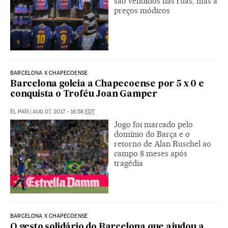
são vendidos nas ruas, mas a
preços módicos
BARCELONA X CHAPECOENSE
Barcelona goleia a Chapecoense por 5 x 0 e
conquista o Troféu Joan Gamper
EL PAÍS
|
AUG 07, 2017 - 16:58
EDT
Jogo foi marcado pelo
domínio do Barça e o
retorno de Alan Ruschel ao
campo 8 meses após
tragédia
BARCELONA X CHAPECOENSE
O gesto solidário do Barcelona que ajudou a