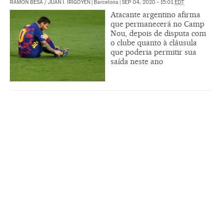
RAMON BESA
/
JUAN I. IRIGOYEN
|
Barcelona
|
SEP 04, 2020 - 15:01
EDT
Atacante argentino afirma
que permanecerá no Camp
Nou, depois de disputa com
o clube quanto à cláusula
que poderia permitir sua
saída neste ano