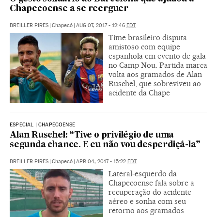
Chapecoense a se reerguer
BREILLER PIRES
|
Chapecó
|
AUG 07, 2017 - 12:46
EDT
Time brasileiro disputa
amistoso com equipe
espanhola em evento de gala
no Camp Nou. Partida marca
volta aos gramados de Alan
Ruschel, que sobreviveu ao
acidente da Chape
ESPECIAL | CHAPECOENSE
Alan Ruschel: “Tive o privilégio de uma
segunda chance. E eu não vou desperdiçá-la”
BREILLER PIRES
|
Chapecó
|
APR 04, 2017 - 15:22
EDT
Lateral-esquerdo da
Chapecoense fala sobre a
recuperação do acidente
aéreo e sonha com seu
retorno aos gramados