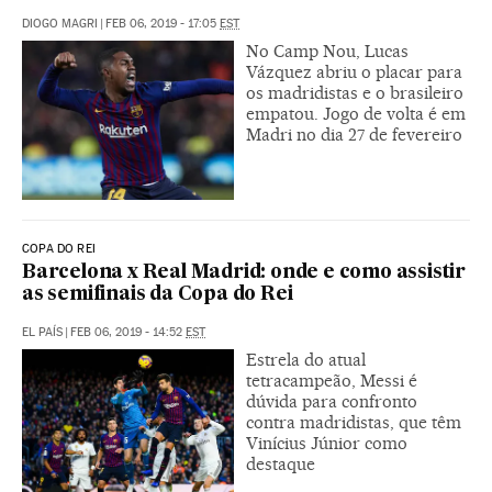
DIOGO MAGRI
|
FEB 06, 2019 - 17:05
EST
No Camp Nou, Lucas
Vázquez abriu o placar para
os madridistas e o brasileiro
empatou. Jogo de volta é em
Madri no dia 27 de fevereiro
COPA DO REI
Barcelona x Real Madrid: onde e como assistir
as semifinais da Copa do Rei
EL PAÍS
|
FEB 06, 2019 - 14:52
EST
Estrela do atual
tetracampeão, Messi é
dúvida para confronto
contra madridistas, que têm
Vinícius Júnior como
destaque