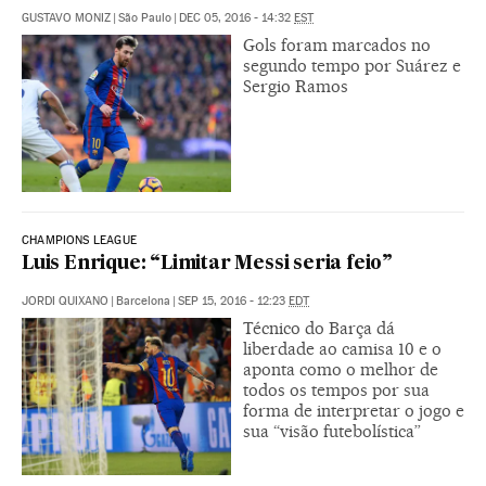
GUSTAVO MONIZ
|
São Paulo
|
DEC 05, 2016 - 14:32
EST
Gols foram marcados no
segundo tempo por Suárez e
Sergio Ramos
CHAMPIONS LEAGUE
Luis Enrique: “Limitar Messi seria feio”
JORDI QUIXANO
|
Barcelona
|
SEP 15, 2016 - 12:23
EDT
Técnico do Barça dá
liberdade ao camisa 10 e o
aponta como o melhor de
todos os tempos por sua
forma de interpretar o jogo e
sua “visão futebolística”