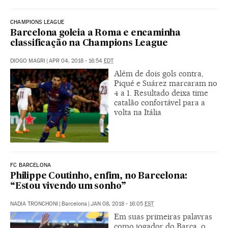
CHAMPIONS LEAGUE
Barcelona goleia a Roma e encaminha
classificação na Champions League
DIOGO MAGRI
|
APR 04, 2018 - 16:54
EDT
Além de dois gols contra,
Piqué e Suárez marcaram no
4 a 1. Resultado deixa time
catalão confortável para a
volta na Itália
FC BARCELONA
Philippe Coutinho, enfim, no Barcelona:
“Estou vivendo um sonho”
NADIA TRONCHONI
|
Barcelona
|
JAN 08, 2018 - 16:05
EST
Em suas primeiras palavras
como jogador do Barça, o