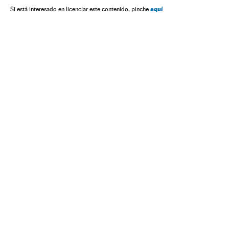
América
Esportes
aquí
Si está interesado en licenciar este contenido, pinche