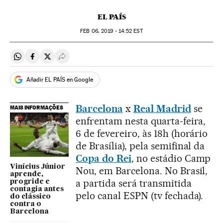
EL PAÍS
FEB
06, 2019 - 14:52
EST
Compartir en Whatsapp
Compartir en Facebook
Compartir en Twitter
Desplegar Redes Sociales
Añadir EL PAÍS en Google
Barcelona
x
Real Madrid
se
MAIS INFORMAÇÕES
enfrentam nesta quarta-feira,
6 de fevereiro, às 18h (horário
de Brasília), pela semifinal da
Copa do Rei
, no estádio Camp
Vinícius Júnior
Nou, em Barcelona. No Brasil,
aprende,
a partida será transmitida
progride e
contagia antes
pelo canal ESPN (tv fechada).
do clássico
contra o
Barcelona