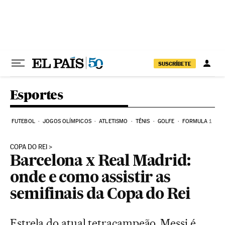
Pular para o conteúdo
SUSCRÍBETE
Esportes
FUTEBOL
JOGOS OLÍMPICOS
ATLETISMO
TÊNIS
GOLFE
FORMULA 1
COPA DO REI
Barcelona x Real Madrid:
onde e como assistir as
semifinais da Copa do Rei
Estrela do atual tetracampeão, Messi é