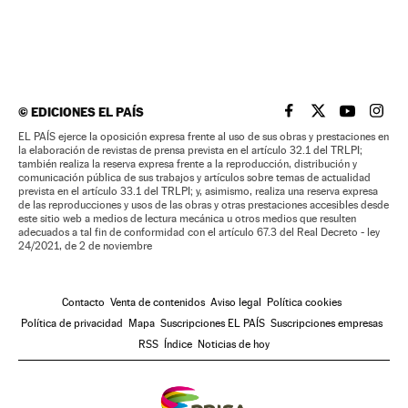
©
EDICIONES EL PAÍS
EL PAÍS BRASIL EN
EL PAÍS BRASI
EL PAÍS B
EL PA
EL PAÍS ejerce la oposición expresa frente al uso de sus obras y prestaciones en
la elaboración de revistas de prensa prevista en el artículo 32.1 del TRLPI;
también realiza la reserva expresa frente a la reproducción, distribución y
comunicación pública de sus trabajos y artículos sobre temas de actualidad
prevista en el artículo 33.1 del TRLPI; y, asimismo, realiza una reserva expresa
de las reproducciones y usos de las obras y otras prestaciones accesibles desde
este sitio web a medios de lectura mecánica u otros medios que resulten
adecuados a tal fin de conformidad con el artículo 67.3 del Real Decreto - ley
24/2021, de 2 de noviembre
Contacto
Venta de contenidos
Aviso legal
Política cookies
Política de privacidad
Mapa
Suscripciones EL PAÍS
Suscripciones empresas
RSS
Índice
Noticias de hoy