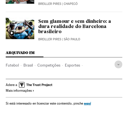
BREILLER PIRES
| CHAPECÓ
Sem glamour e sem dinheiro: a
dura realidade do Barcelona
brasileiro
BREILLER PIRES
| SÃO PAULO
ARQUIVADO EM
Futebol
Brasil
Competições
Esportes
Acidente avião Chapecoense
Camp Nou
Trofeo Joan Gamper
Chapecoense
Troféus futebol
Adere a
Mais informações
Amigáveis futebol
Acidentes aéreos
FC Barcelona
Partidos amistosos
aquí
Si está interesado en licenciar este contenido, pinche