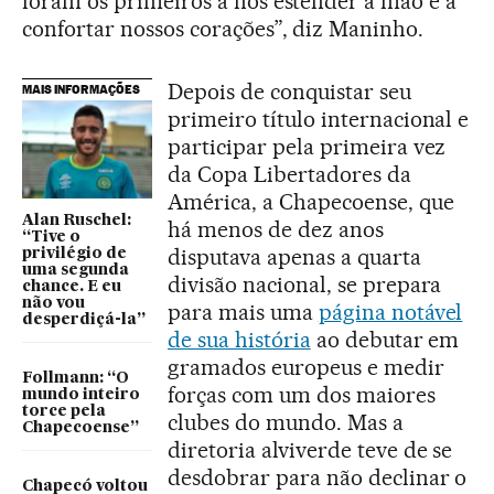
foram os primeiros a nos estender a mão e a
confortar nossos corações”, diz Maninho.
Depois de conquistar seu
MAIS INFORMAÇÕES
primeiro título internacional e
participar pela primeira vez
da Copa Libertadores da
América, a Chapecoense, que
Alan Ruschel:
há menos de dez anos
“Tive o
disputava apenas a quarta
privilégio de
uma segunda
divisão nacional, se prepara
chance. E eu
não vou
para mais uma
página notável
desperdiçá-la”
de sua história
ao debutar em
gramados europeus e medir
Follmann: “O
forças com um dos maiores
mundo inteiro
torce pela
clubes do mundo. Mas a
Chapecoense”
diretoria alviverde teve de se
desdobrar para não declinar o
Chapecó voltou