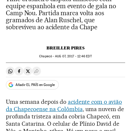
equipe espanhola em evento de gala no
Camp Nou. Partida marca volta aos
gramados de Alan Ruschel, que
sobreviveu ao acidente da Chape
BREILLER PIRES
Chapecó -
AUG
07, 2017 - 12:46
EDT
Compartir en Whatsapp
Compartir en Facebook
Compartir en Twitter
Desplegar Redes Sociales
Añadir EL PAÍS en Google
Uma semana depois do
acidente com o avião
da Chapecoense na Colômbia
, uma nuvem de
profunda tristeza ainda cobria Chapecó, em
Santa Catarina. O celular de Plínio David de