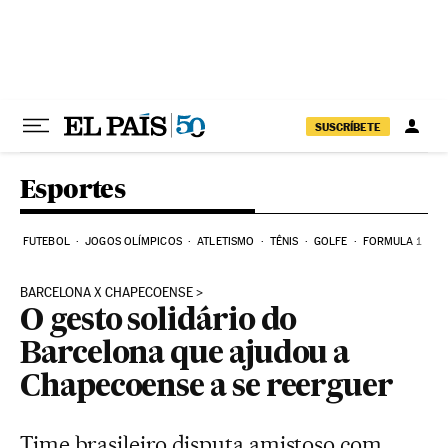
Pular para o conteúdo
SUSCRÍBETE
Esportes
FUTEBOL
JOGOS OLÍMPICOS
ATLETISMO
TÊNIS
GOLFE
FORMULA 1
BARCELONA X CHAPECOENSE
O gesto solidário do
Barcelona que ajudou a
Chapecoense a se reerguer
Time brasileiro disputa amistoso com