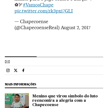
⚽️🏹
#VamosChape
pic.twitter.com/zk3pxi7GLI
— Chapecoense
(@ChapecoenseReal)
August 2, 2017
Esportes El País Brasil en Instagram
Esportes El País Brasil en Twitter
Esportes El País Brasil en Facebook
MAIS INFORMAÇÕES
Menino que virou símbolo do luto
reencontra a alegria com a
Chapecoense