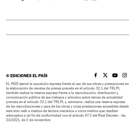
©
EDICIONES EL PAÍS
EL PAÍS BRASIL EN
EL PAÍS BRASI
EL PAÍS B
EL PA
EL PAÍS ejerce la oposición expresa frente al uso de sus obras y prestaciones en
la elaboración de revistas de prensa prevista en el artículo 32.1 del TRLPI;
también realiza la reserva expresa frente a la reproducción, distribución y
comunicación pública de sus trabajos y artículos sobre temas de actualidad
prevista en el artículo 33.1 del TRLPI; y, asimismo, realiza una reserva expresa
de las reproducciones y usos de las obras y otras prestaciones accesibles desde
este sitio web a medios de lectura mecánica u otros medios que resulten
adecuados a tal fin de conformidad con el artículo 67.3 del Real Decreto - ley
24/2021, de 2 de noviembre