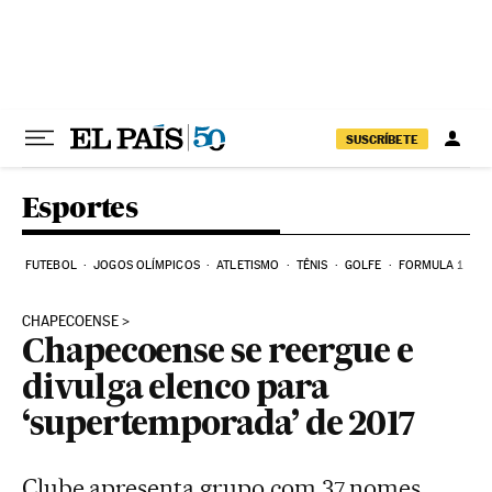
Pular para o conteúdo
SUSCRÍBETE
Esportes
FUTEBOL
JOGOS OLÍMPICOS
ATLETISMO
TÊNIS
GOLFE
FORMULA 1
CHAPECOENSE
Chapecoense se reergue e
divulga elenco para
‘supertemporada’ de 2017
Clube apresenta grupo com 37 nomes