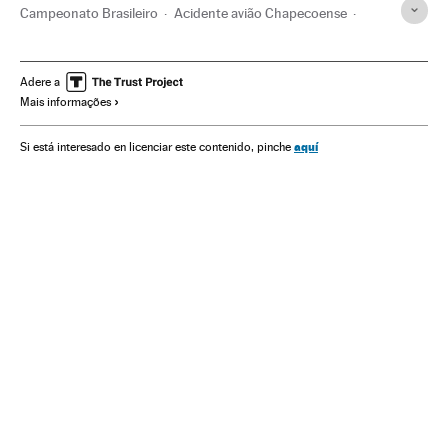
Campeonato Brasileiro
Acidente avião Chapecoense
Chapecoense
Liga futebol
Times esportes
Brasil
América do Sul
América Latina
América
Adere a
Mais informações
Final Copa Libertadores
Fase final
Copa Libertadores 2017
Copa Libertadores
Futebol
aquí
Si está interesado en licenciar este contenido, pinche
Competições
Esportes