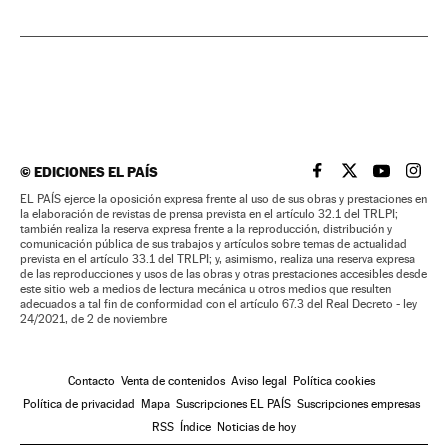
©
EDICIONES EL PAÍS
EL PAÍS BRASIL EN
EL PAÍS BRASI
EL PAÍS B
EL PA
EL PAÍS ejerce la oposición expresa frente al uso de sus obras y prestaciones en
la elaboración de revistas de prensa prevista en el artículo 32.1 del TRLPI;
también realiza la reserva expresa frente a la reproducción, distribución y
comunicación pública de sus trabajos y artículos sobre temas de actualidad
prevista en el artículo 33.1 del TRLPI; y, asimismo, realiza una reserva expresa
de las reproducciones y usos de las obras y otras prestaciones accesibles desde
este sitio web a medios de lectura mecánica u otros medios que resulten
adecuados a tal fin de conformidad con el artículo 67.3 del Real Decreto - ley
24/2021, de 2 de noviembre
Contacto
Venta de contenidos
Aviso legal
Política cookies
Política de privacidad
Mapa
Suscripciones EL PAÍS
Suscripciones empresas
RSS
Índice
Noticias de hoy