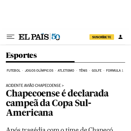
Pular para o conteúdo
SUSCRÍBETE
Esportes
FUTEBOL
JOGOS OLÍMPICOS
ATLETISMO
TÊNIS
GOLFE
FORMULA 1
ACIDENTE AVIÃO CHAPECOENSE
Chapecoense é declarada
campeã da Copa Sul-
Americana
Após tragédia com o time de Chapecó,