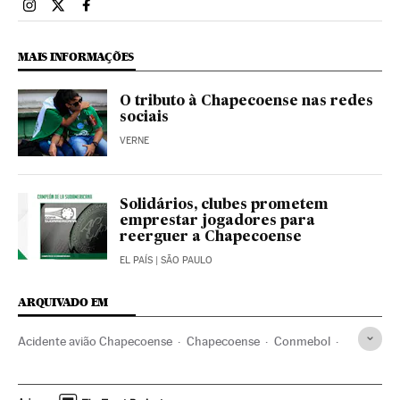
Esportes El País Brasil en Instagram
Esportes El País Brasil en Twitter
Esportes El País Brasil en Facebook
MAIS INFORMAÇÕES
O tributo à Chapecoense nas redes
sociais
VERNE
Solidários, clubes prometem
emprestar jogadores para
reerguer a Chapecoense
EL PAÍS
| SÃO PAULO
ARQUIVADO EM
Acidente avião Chapecoense
Chapecoense
Conmebol
Aviões
Acidentes aéreos
Acidentes
Futebol
Times esportes
Federaciones deportivas
Linhas aéreas