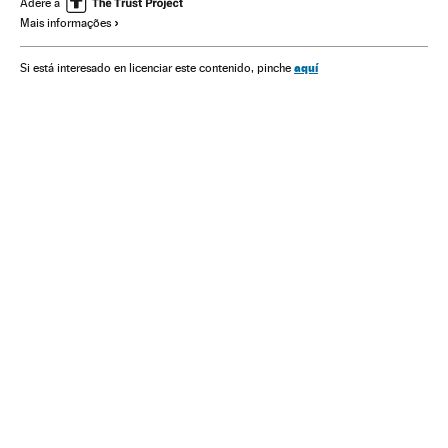
Adere a
Mais informações
Brasil
Organizações desportivas
Empresas transporte
Acontecimentos
Transporte aéreo
América do Sul
aquí
Si está interesado en licenciar este contenido, pinche
América Latina
Esportes
América