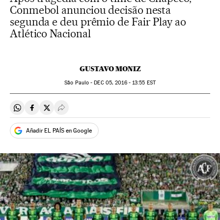
Conmebol anunciou decisão nesta
segunda e deu prêmio de Fair Play ao
Atlético Nacional
GUSTAVO MONIZ
São Paulo -
DEC
05, 2016 - 13:55
EST
Compartir en Whatsapp
Compartir en Facebook
Compartir en Twitter
Desplegar Redes Sociales
Añadir EL PAÍS en Google