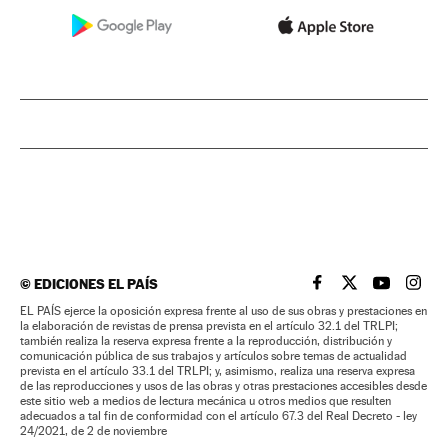
©
EDICIONES EL PAÍS
EL PAÍS BRASIL EN
EL PAÍS BRASI
EL PAÍS B
EL PA
EL PAÍS ejerce la oposición expresa frente al uso de sus obras y prestaciones en
la elaboración de revistas de prensa prevista en el artículo 32.1 del TRLPI;
también realiza la reserva expresa frente a la reproducción, distribución y
comunicación pública de sus trabajos y artículos sobre temas de actualidad
prevista en el artículo 33.1 del TRLPI; y, asimismo, realiza una reserva expresa
de las reproducciones y usos de las obras y otras prestaciones accesibles desde
este sitio web a medios de lectura mecánica u otros medios que resulten
adecuados a tal fin de conformidad con el artículo 67.3 del Real Decreto - ley
24/2021, de 2 de noviembre