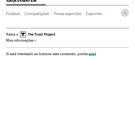
ARQUIVADO EM
Futebol
Competições
Times esportes
Esportes
Sevilla Fútbol Club
Unai Emery
Carlo Ancelotti
Cristiano Ronaldo
Bale
Campeonato espanhol
Adere a
Mais informações
Primeira divisão
Liga futebol
Real Madrid
aquí
Si está interesado en licenciar este contenido, pinche