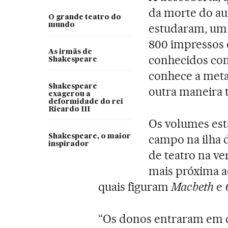
da morte do aut
O grande teatro do
mundo
estudaram, um
800 impressos 
As irmãs de
conhecidos c
Shakespeare
conhece a meta
Shakespeare
outra maneira 
exagerou a
deformidade do rei
Ricardo III
Os volumes es
campo na ilha d
Shakespeare, o maior
inspirador
de teatro na ve
mais próxima ao
quais figuram
Macbeth
e
“Os donos entraram em 