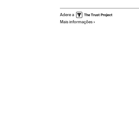
Artes cênicas
Europa Ocidental
Espet
Adere a
Mais informações