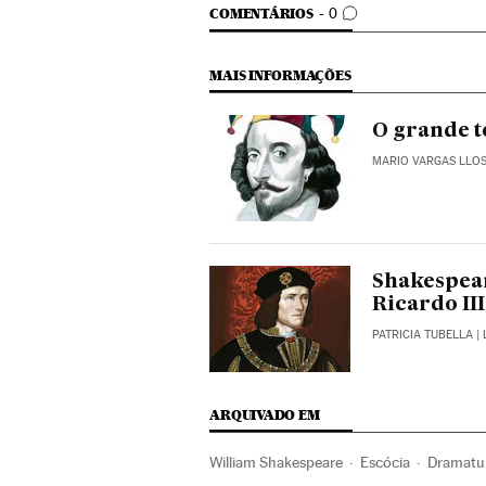
COMENTÁRIOS
COMENTÁRIOS
0
MAIS INFORMAÇÕES
O grande 
MARIO VARGAS LLO
Shakespear
Ricardo III
PATRICIA TUBELLA
|
ARQUIVADO EM
William Shakespeare
Escócia
Dramatu