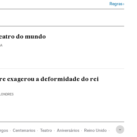
Regras
›
teatro do mundo
SA
e exagerou a deformidade do rei
 LONDRES
rgos
Centenarios
Teatro
Aniversários
Reino Unido