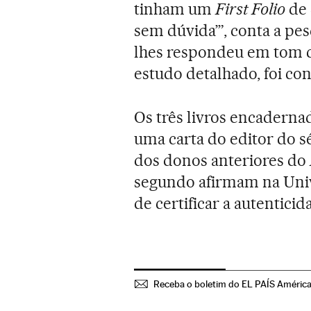
tinham um
First Folio
de 
sem dúvida’”, conta a p
lhes respondeu em tom c
estudo detalhado, foi con
Os três livros encadern
uma carta do editor do s
dos donos anteriores do
segundo afirmam na Unive
de certificar a autentici
Receba o boletim do EL PAÍS Améric