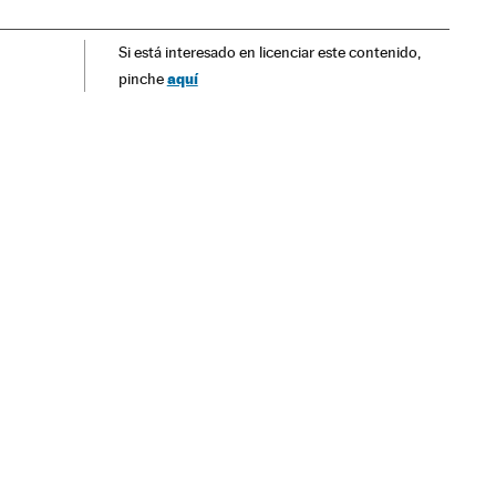
áculos
Gente
Eventos
Europa
Sociedade
Si está interesado en licenciar este contenido,
aquí
pinche