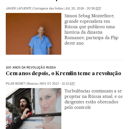
JAVIER LAFUENTE
|
Cartagena das Índias
|
JUL 20, 2018 - 20:56
EDT
Simon Sebag Montefiore,
grande especialista em
Rússia que publicou uma
história da dinastia
Romanov, participa da Flip
deste ano
100 ANOS DA REVOLUÇÃO RUSSA
Cem anos depois, o Kremlin teme a revolução
PILAR BONET
|
Moscou
|
NOV 07, 2017 - 12:13
EST
Turbulências continuam a se
projetar na Rússia atual, e os
dirigentes estão obcecados
pelo controle