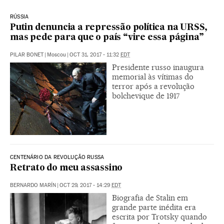
RÚSSIA
Putin denuncia a repressão política na URSS,
mas pede para que o país “vire essa página”
PILAR BONET
|
Moscou
|
OCT 31, 2017 - 11:32
EDT
Presidente russo inaugura
memorial às vítimas do
terror após a revolução
bolchevique de 1917
CENTENÁRIO DA REVOLUÇÃO RUSSA
Retrato do meu assassino
BERNARDO MARÍN
|
OCT 29, 2017 - 14:29
EDT
Biografia de Stalin em
grande parte inédita era
escrita por Trotsky quando