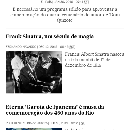
EL PAÍS
|
JAN 30, 2016 - 07:11
EST
É necessário um programa sólido para aproveitar a
comemoração do quarto centenário do autor de ‘Dom
Quixote’
Frank Sinatra, um século de magia
FERNANDO NAVARRO
|
DEC 12, 2015 - 08:45
EST
Francis Albert Sinatra nasceu
na fria manhã de 12 de
dezembro de 1915
Eterna ‘Garota de Ipanema’ é musa da
comemoração dos 450 anos do Rio
P. CIFUENTES
|
Rio de Janeiro
|
FEB 16, 2015 - 18:35
EST