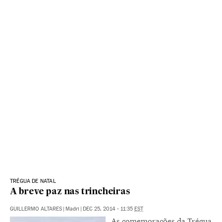
TRÉGUA DE NATAL
A breve paz nas trincheiras
GUILLERMO ALTARES
|
Madri
|
DEC 25, 2014 - 11:35
EST
As comemorações da Trégua