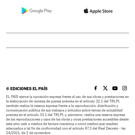
©
EDICIONES EL PAÍS
EL PAÍS BRASIL EN
EL PAÍS BRASI
EL PAÍS B
EL PA
EL PAÍS ejerce la oposición expresa frente al uso de sus obras y prestaciones en
la elaboración de revistas de prensa prevista en el artículo 32.1 del TRLPI;
también realiza la reserva expresa frente a la reproducción, distribución y
comunicación pública de sus trabajos y artículos sobre temas de actualidad
prevista en el artículo 33.1 del TRLPI; y, asimismo, realiza una reserva expresa
de las reproducciones y usos de las obras y otras prestaciones accesibles desde
este sitio web a medios de lectura mecánica u otros medios que resulten
adecuados a tal fin de conformidad con el artículo 67.3 del Real Decreto - ley
24/2021, de 2 de noviembre