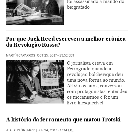
foi assassinado a mando do
biografado
Por que Jack Reed escreveu a melhor crônica
da Revolução Russa?
MARTÍN CAPARRÓS
|
OCT 25, 2017 - 23:52
EDT
O jornalista estava em
Petrogrado quando a
revolução bolchevique deu
uma nova forma ao mundo.
Ali viu os fatos, conversou
com protagonistas, entendeu
os mecanismos e fez um
livro inesquecível
A história da ferramenta que matou Trotski
J. A. AUNIÓN
|
Madri
|
SEP 24, 2017 - 17:14
EDT