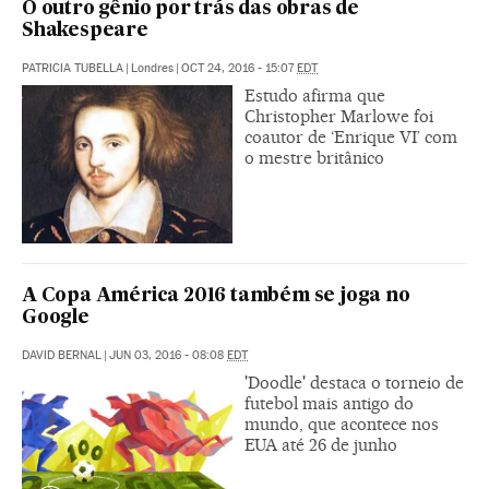
O outro gênio por trás das obras de
Shakespeare
PATRICIA TUBELLA
|
Londres
|
OCT 24, 2016 - 15:07
EDT
Estudo afirma que
Christopher Marlowe foi
coautor de ‘Enrique VI’ com
o mestre britânico
A Copa América 2016 também se joga no
Google
DAVID BERNAL
|
JUN 03, 2016 - 08:08
EDT
'Doodle' destaca o torneio de
futebol mais antigo do
mundo, que acontece nos
EUA até 26 de junho