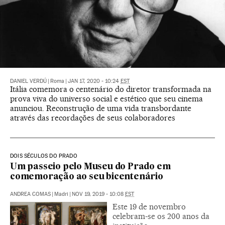
DANIEL VERDÚ
|
Roma
|
JAN 17, 2020 - 10:24
EST
Itália comemora o centenário do diretor transformada na
prova viva do universo social e estético que seu cinema
anunciou. Reconstrução de uma vida transbordante
através das recordações de seus colaboradores
DOIS SÉCULOS DO PRADO
Um passeio pelo Museu do Prado em
comemoração ao seu bicentenário
ANDREA COMAS
|
Madri
|
NOV 19, 2019 - 10:08
EST
Este 19 de novembro
celebram-se os 200 anos da