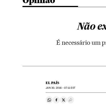
Opinião
Não e
É necessário um p
EL PAÍS
JAN
30, 2016 - 07:11
EST
Compartir en Whatsapp
Compartir en Facebook
Compartir en Twitter
Desplegar Redes Soci