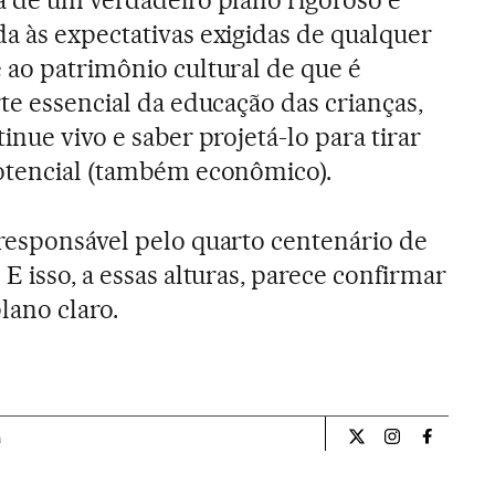
a de um verdadeiro plano rigoroso e
a às expectativas exigidas de qualquer
 ao patrimônio cultural de que é
te essencial da educação das crianças,
inue vivo e saber projetá-lo para tirar
potencial (também econômico).
responsável pelo quarto centenário de
E isso, a essas alturas, parece confirmar
lano claro.
a
Opiniao El País Br
Opiniao El Pa
Opiniao 