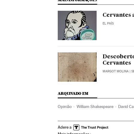
Cervantes 
EL PAÍS
Descoberto
Cervantes
MARGOT MOLINA
| S
ARQUIVADO EM
Opinião
William Shakespeare
David C
Dramaturgos
Siglo de Oro
Centenario
Adere a
Teatro
Narrativa
Agenda cultural
Li