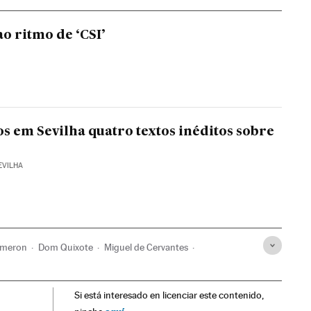
ao ritmo de ‘CSI’
s em Sevilha quatro textos inéditos sobre
EVILHA
ameron
Dom Quixote
Miguel de Cervantes
s
Escritores
Romance
Aniversários
Absolutismo
Si está interesado en licenciar este contenido,
teratura
Gente
Artes cênicas
Agenda
Espetáculos