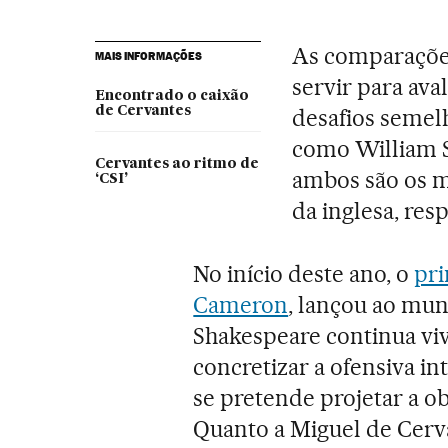
As comparações
MAIS INFORMAÇÕES
servir para ava
Encontrado o caixão
de Cervantes
desafios semel
como William 
Cervantes ao ritmo de
ambos são os m
‘CSI’
da inglesa, res
No início deste ano, o
pri
Cameron
, lançou ao mu
Shakespeare continua vi
concretizar a ofensiva i
se pretende projetar a ob
Quanto a Miguel de Cerva