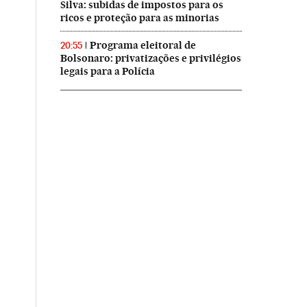
Silva: subidas de impostos para os
ricos e proteção para as minorias
Programa eleitoral de
20:55
Bolsonaro: privatizações e privilégios
legais para a Polícia
asil en Twitter
ís Brasil en Instagram
El País Brasil en Facebook