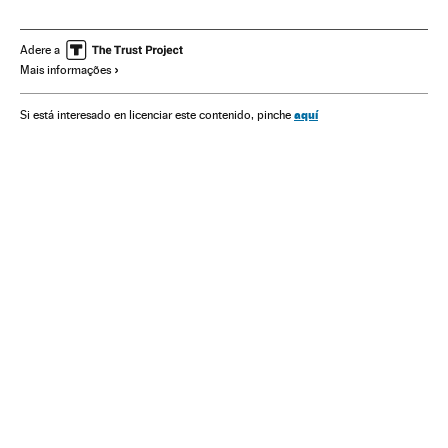
Escritores
Literatura hispanoamericana
Gente
Literatura
Cultura
Sociedade
Adere a
Mais informações
aquí
Si está interesado en licenciar este contenido, pinche