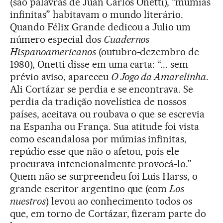
(são palavras de Juan Carlos Onetti), “múmias
infinitas” habitavam o mundo literário.
Quando Félix Grande dedicou a Julio um
número especial dos
Cuadernos
Hispanoamericanos
(outubro-dezembro de
1980), Onetti disse em uma carta: “... sem
prévio aviso, apareceu
O Jogo da Amarelinha
.
Ali Cortázar se perdia e se encontrava. Se
perdia da tradição novelística de nossos
países, aceitava ou roubava o que se escrevia
na Espanha ou França. Sua atitude foi vista
como escandalosa por múmias infinitas,
repúdio esse que não o afetou, pois ele
procurava intencionalmente provocá-lo.”
Quem não se surpreendeu foi Luis Harss, o
grande escritor argentino que (com
Los
nuestros
) levou ao conhecimento todos os
que, em torno de Cortázar, fizeram parte do