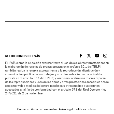
©
EDICIONES EL PAÍS
EL PAÍS BRASIL EN
EL PAÍS BRASI
EL PAÍS B
EL PA
EL PAÍS ejerce la oposición expresa frente al uso de sus obras y prestaciones en
la elaboración de revistas de prensa prevista en el artículo 32.1 del TRLPI;
también realiza la reserva expresa frente a la reproducción, distribución y
comunicación pública de sus trabajos y artículos sobre temas de actualidad
prevista en el artículo 33.1 del TRLPI; y, asimismo, realiza una reserva expresa
de las reproducciones y usos de las obras y otras prestaciones accesibles desde
este sitio web a medios de lectura mecánica u otros medios que resulten
adecuados a tal fin de conformidad con el artículo 67.3 del Real Decreto - ley
24/2021, de 2 de noviembre
Contacto
Venta de contenidos
Aviso legal
Política cookies