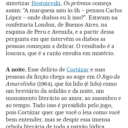
sintetizar
Dostoievski
,
Os prêmios
começa
assim: “A marquesa saiu às 5h – pensou Carlos
López – onde diabos eu li isso?”. Estavam na
confeitaria London, de Buenos Aires, na
esquina de Peru e Avenida, e a partir dessa
pergunta em que intervêm os diabos as
pessoas começam a delirar. O resultado é a
loucura, que é a razão envolta em mistério.
A noite.
Esse delírio de
Cortázar
e suas
pessoas da ficção chega ao auge em
O Jogo da
Amarelinha
(1964), que foi lido (é lido) como
um breviário da solidão e da noite, um
monumento literário ao amor, ao assombro e
ao tempo. Tudo isso é presidido pelo jogo,
pois Cortázar quer que você o leia como você
bem entender, mas se despir essa imensa
cebola literária de toda a paixão lúdica