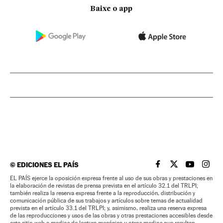
Baixe o app
©
EDICIONES EL PAÍS
EL PAÍS BRASIL EN
EL PAÍS BRASI
EL PAÍS B
EL PA
EL PAÍS ejerce la oposición expresa frente al uso de sus obras y prestaciones en
la elaboración de revistas de prensa prevista en el artículo 32.1 del TRLPI;
también realiza la reserva expresa frente a la reproducción, distribución y
comunicación pública de sus trabajos y artículos sobre temas de actualidad
prevista en el artículo 33.1 del TRLPI; y, asimismo, realiza una reserva expresa
de las reproducciones y usos de las obras y otras prestaciones accesibles desde