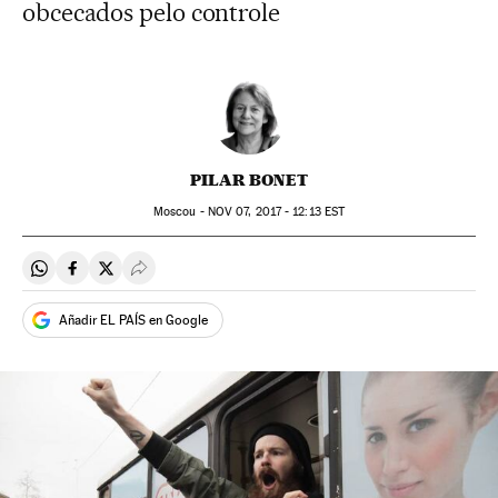
obcecados pelo controle
PILAR BONET
Moscou -
NOV
07, 2017 - 12:13
EST
Compartir en Whatsapp
Compartir en Facebook
Compartir en Twitter
Desplegar Redes Sociales
Añadir EL PAÍS en Google