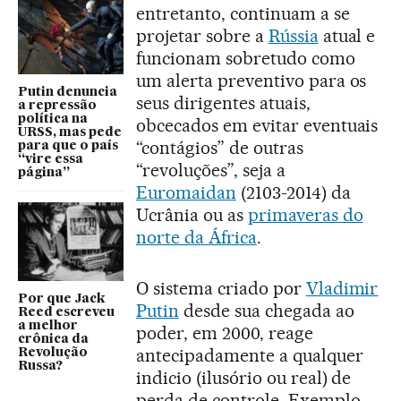
entretanto, continuam a se
projetar sobre a
Rússia
atual e
funcionam sobretudo como
um alerta preventivo para os
Putin denuncia
seus dirigentes atuais,
a repressão
política na
obcecados em evitar eventuais
URSS, mas pede
“contágios” de outras
para que o país
“vire essa
“revoluções”, seja a
página”
Euromaidan
(2103-2014) da
Ucrânia ou as
primaveras do
norte da África
.
O sistema criado por
Vladimir
Por que Jack
Putin
desde sua chegada ao
Reed escreveu
a melhor
poder, em 2000, reage
crônica da
antecipadamente a qualquer
Revolução
Russa?
indicio (ilusório ou real) de
perda de controle. Exemplo