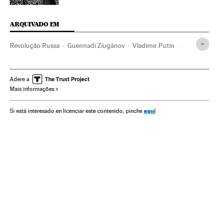
ARQUIVADO EM
Revolução Russa
Guennadi Ziugánov
Vladimir Putin
Centenarios
Aniversários
História contemporânea
História
Eventos
Sociedade
Adere a
Mais informações
100 años de la Revolución Rusa
aquí
Si está interesado en licenciar este contenido, pinche