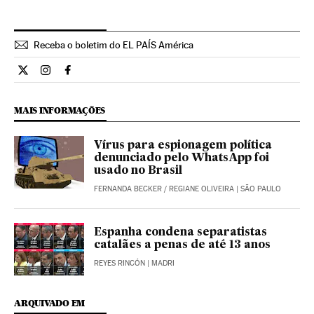
Receba o boletim do EL PAÍS América
Internacional El País Brasil en Twitter
Internacional El País Brasil en Instagram
Internacional El País Brasil en Facebook
MAIS INFORMAÇÕES
Vírus para espionagem política
denunciado pelo WhatsApp foi
usado no Brasil
FERNANDA BECKER
/
REGIANE OLIVEIRA
| SÃO PAULO
Espanha condena separatistas
catalães a penas de até 13 anos
REYES RINCÓN
| MADRI
ARQUIVADO EM