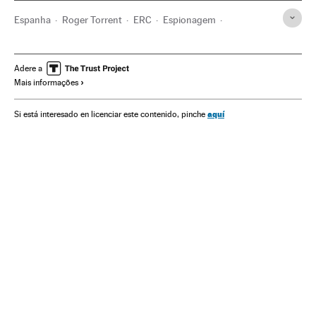
Espanha
Roger Torrent
ERC
Espionagem
Catalunha
Ciberespionagem
Privacidade internet
Segurança internet
Internet
Telecomunicações
Adere a
Mais informações
Comunicações
Telefonia celular multimídia
WhatsApp
Mobilidade
Tecnologia
Celular
aquí
Si está interesado en licenciar este contenido, pinche