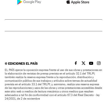
©
EDICIONES EL PAÍS
EL PAÍS BRASIL EN
EL PAÍS BRASI
EL PAÍS B
EL PA
EL PAÍS ejerce la oposición expresa frente al uso de sus obras y prestaciones en
la elaboración de revistas de prensa prevista en el artículo 32.1 del TRLPI;
también realiza la reserva expresa frente a la reproducción, distribución y
comunicación pública de sus trabajos y artículos sobre temas de actualidad
prevista en el artículo 33.1 del TRLPI; y, asimismo, realiza una reserva expresa
de las reproducciones y usos de las obras y otras prestaciones accesibles desde
este sitio web a medios de lectura mecánica u otros medios que resulten
adecuados a tal fin de conformidad con el artículo 67.3 del Real Decreto - ley
24/2021, de 2 de noviembre