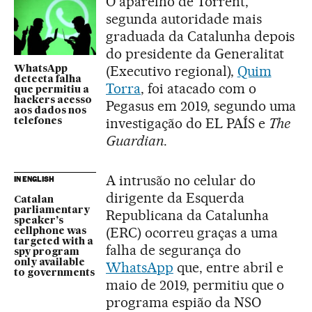
O aparelho de Torrent,
segunda autoridade mais
graduada da Catalunha depois
do presidente da Generalitat
(Executivo regional),
Quim
WhatsApp
detecta falha
Torra
, foi atacado com o
que permitiu a
hackers acesso
Pegasus em 2019, segundo uma
aos dados nos
investigação do EL PAÍS e
The
telefones
Guardian
.
A intrusão no celular do
IN ENGLISH
dirigente da Esquerda
Catalan
parliamentary
Republicana da Catalunha
speaker’s
(ERC) ocorreu graças a uma
cellphone was
targeted with a
falha de segurança do
spy program
only available
WhatsApp
que, entre abril e
to governments
maio de 2019, permitiu que o
programa espião da NSO