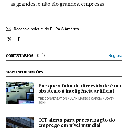
as grandes, e não tão grandes, empresas.
Receba o boletim do EL PAÍS América
Tecnologia El País Brasil en Twitter
Tecnologia El País Brasil en Facebook
COMENTÁRIOS
Regras
›
COMENTÁRIOS
0
MAIS INFORMAÇÕES
Por que a falta de diversidade é um
obstáculo à inteligência artificial
THE CONVERSATION
/
JUAN MATEOS-GARCIA
/
JOYSY
JOHN
OIT alerta para precarização do
emprego em nível mundial