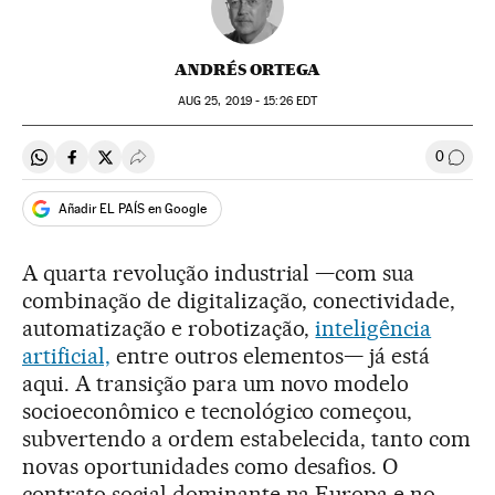
ANDRÉS ORTEGA
AUG
25, 2019 - 15:26
EDT
0
Compartir en Whatsapp
Compartir en Facebook
Compartir en Twitter
Desplegar Redes Sociales
Comen
Añadir EL PAÍS en Google
A quarta revolução industrial —com sua
combinação de digitalização, conectividade,
automatização e robotização,
inteligência
artificial,
entre outros elementos— já está
aqui. A transição para um novo modelo
socioeconômico e tecnológico começou,
subvertendo a ordem estabelecida, tanto com
novas oportunidades como desafios. O
contrato social dominante na Europa e no