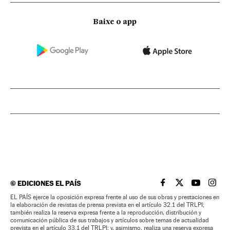
Baixe o app
©
EDICIONES EL PAÍS
EL PAÍS BRASIL EN
EL PAÍS BRASI
EL PAÍS B
EL PA
EL PAÍS ejerce la oposición expresa frente al uso de sus obras y prestaciones en
la elaboración de revistas de prensa prevista en el artículo 32.1 del TRLPI;
también realiza la reserva expresa frente a la reproducción, distribución y
comunicación pública de sus trabajos y artículos sobre temas de actualidad
prevista en el artículo 33.1 del TRLPI; y, asimismo, realiza una reserva expresa