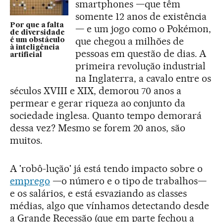
smartphones —que têm
somente 12 anos de existência
Por que a falta
— e um jogo como o Pokémon,
de diversidade
que chegou a milhões de
é um obstáculo
à inteligência
pessoas em questão de dias. A
artificial
primeira revolução industrial
na Inglaterra, a cavalo entre os
séculos XVIII e XIX, demorou 70 anos a
permear e gerar riqueza ao conjunto da
sociedade inglesa. Quanto tempo demorará
dessa vez? Mesmo se forem 20 anos, são
muitos.
A 'robô-lução' já está tendo impacto sobre o
emprego
—o número e o tipo de trabalhos—
e os salários, e está esvaziando as classes
médias, algo que vínhamos detectando desde
a Grande Recessão (que em parte fechou a