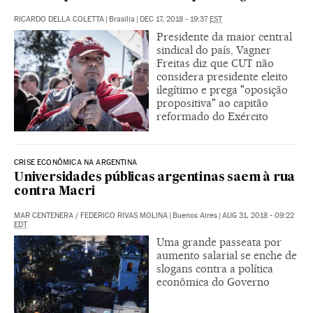
RICARDO DELLA COLETTA
|
Brasília
|
DEC 17, 2018 - 19:37
EST
Presidente da maior central
sindical do país, Vagner
Freitas diz que CUT não
considera presidente eleito
ilegítimo e prega "oposição
propositiva" ao capitão
reformado do Exército
CRISE ECONÔMICA NA ARGENTINA
Universidades públicas argentinas saem à rua
contra Macri
MAR CENTENERA
/
FEDERICO RIVAS MOLINA
|
Buenos Aires
|
AUG 31, 2018 - 09:22
EDT
Uma grande passeata por
aumento salarial se enche de
slogans contra a política
econômica do Governo