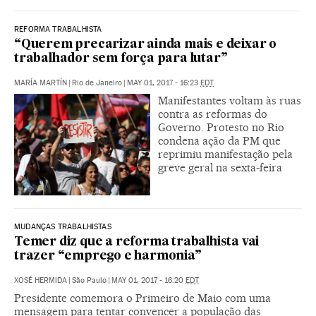
REFORMA TRABALHISTA
“Querem precarizar ainda mais e deixar o
trabalhador sem força para lutar”
MARÍA MARTÍN
|
Rio de Janeiro
|
MAY 01, 2017 - 16:23
EDT
Manifestantes voltam às ruas
contra as reformas do
Governo. Protesto no Rio
condena ação da PM que
reprimiu manifestação pela
greve geral na sexta-feira
MUDANÇAS TRABALHISTAS
Temer diz que a reforma trabalhista vai
trazer “emprego e harmonia”
XOSÉ HERMIDA
|
São Paulo
|
MAY 01, 2017 - 16:20
EDT
Presidente comemora o Primeiro de Maio com uma
mensagem para tentar convencer a população das