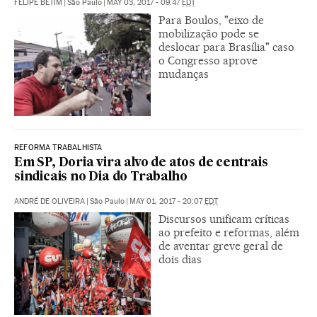
FELIPE BETIM
|
São Paulo
|
MAY 03, 2017 - 09:47
EDT
Para Boulos, "eixo de
mobilização pode se
deslocar para Brasília" caso
o Congresso aprove
mudanças
REFORMA TRABALHISTA
Em SP, Doria vira alvo de atos de centrais
sindicais no Dia do Trabalho
ANDRÉ DE OLIVEIRA
|
São Paulo
|
MAY 01, 2017 - 20:07
EDT
Discursos unificam críticas
ao prefeito e reformas, além
de aventar greve geral de
dois dias