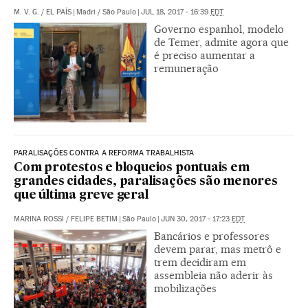
M. V. G.
/
EL PAÍS
|
Madri / São Paulo
|
JUL 18, 2017 - 16:39
EDT
Governo espanhol, modelo
de Temer, admite agora que
é preciso aumentar a
remuneração
PARALISAÇÕES CONTRA A REFORMA TRABALHISTA
Com protestos e bloqueios pontuais em
grandes cidades, paralisações são menores
que última greve geral
MARINA ROSSI
/
FELIPE BETIM
|
São Paulo
|
JUN 30, 2017 - 17:23
EDT
Bancários e professores
devem parar, mas metrô e
trem decidiram em
assembleia não aderir às
mobilizações