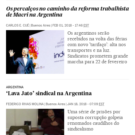
Os percalços no caminho da reforma trabalhista
de Macri na Argentina
CARLOS E. CUÉ
|
Buenos Aires
|
FEB 01, 2018 - 17:46
EST
Os argentinos serão
recebidos na volta das férias
com novo 'tarifaço': alta nos
transportes e na luz.
Sindicatos prometem grande
marcha para 22 de fevereiro
ARGENTINA
‘Lava Jato’ sindical na Argentina
FEDERICO RIVAS MOLINA
|
Buenos Aires
|
JAN 18, 2018 - 07:09
EST
Uma série de prisões por
suposta corrupção golpeia
renomados caudilhos do
sindicalismo