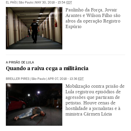
EL PAÍS
|
São Paulo
|
MAY 30, 2018 - 15:54
EDT
Paulinho da Força, Jovair
Arantes e Wilson Filho são
alvos da operação Registro
Espúrio
A PRISÃO DE LULA
Quando a raiva cega a militância
BREILLER PIRES
|
São Paulo
|
APR 07, 2018 - 13:36
EDT
Mobilização contra prisão de
Lula registrou episódios de
agressões que partiram de
petistas. Houve cenas de
hostilidade a jornalistas e à
ministra Cármen Lúcia