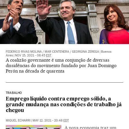
FEDERICO RIVAS MOLINA
/
MAR CENTENERA
/
GEORGINA ZEREGA
|
Buenos
Aires
|
NOV 15, 2021 - 08:45
EST
A coalizão governante é uma conjunção de diversas
dissidências do movimento fundado por Juan Domingo
Perón na década de quarenta
TRABALHO
Emprego líquido contra emprego sólido, a
grande mudança nas condições de trabalho já
chegou
MIQUEL ECHARRI
|
MAY 12, 2021 - 20:48
EDT
A nova economia traz um