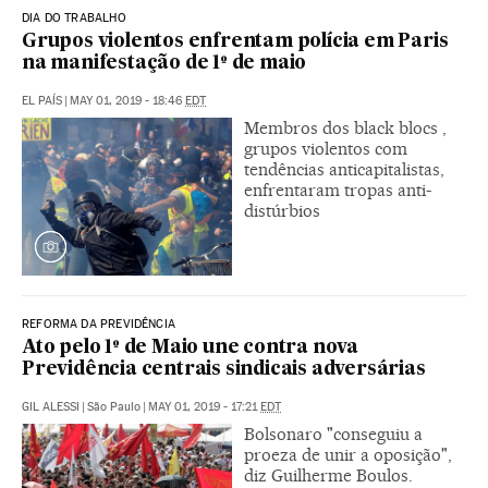
DIA DO TRABALHO
Grupos violentos enfrentam polícia em Paris
na manifestação de 1º de maio
EL PAÍS
|
MAY 01, 2019 - 18:46
EDT
Membros dos black blocs ,
grupos violentos com
tendências anticapitalistas,
enfrentaram tropas anti-
distúrbios
REFORMA DA PREVIDÊNCIA
Ato pelo 1º de Maio une contra nova
Previdência centrais sindicais adversárias
GIL ALESSI
|
São Paulo
|
MAY 01, 2019 - 17:21
EDT
Bolsonaro "conseguiu a
proeza de unir a oposição",
diz Guilherme Boulos.