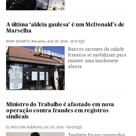
A última ‘aldeia gaulesa’ é um McDonald’s de
Marselha
MARC BASSETS
|
Marselha
|
AUG 26, 2018 - 16:47
EDT
Bairros carentes da cidade
francesa se mobilizam para
manter uma lanchonete
aberta
Ministro do Trabalho é afastado em nova
operação contra fraudes em registros
sindicais
EL PAÍS COM AGÊNCIAS
|
JUL 05, 2018 - 08:09
EDT
Também foram cumpridos