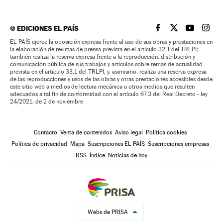
©
EDICIONES EL PAÍS
EL PAÍS BRASIL EN
EL PAÍS BRASI
EL PAÍS B
EL PA
EL PAÍS ejerce la oposición expresa frente al uso de sus obras y prestaciones en
la elaboración de revistas de prensa prevista en el artículo 32.1 del TRLPI;
también realiza la reserva expresa frente a la reproducción, distribución y
comunicación pública de sus trabajos y artículos sobre temas de actualidad
prevista en el artículo 33.1 del TRLPI; y, asimismo, realiza una reserva expresa
de las reproducciones y usos de las obras y otras prestaciones accesibles desde
este sitio web a medios de lectura mecánica u otros medios que resulten
adecuados a tal fin de conformidad con el artículo 67.3 del Real Decreto - ley
24/2021, de 2 de noviembre
Contacto
Venta de contenidos
Aviso legal
Política cookies
Política de privacidad
Mapa
Suscripciones EL PAÍS
Suscripciones empresas
RSS
Índice
Noticias de hoy
Webs de PRISA