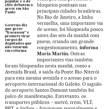
popular e o de
bloqueios pontuais nas
elite debatem a
greve em São
principais cidades brasileiras.
Paulo
No Rio de Janeiro, a linha
vermelha, uma importante via
Governo diz
de acesso, foi bloqueada pouco
que greve
“fracassou” e
antes das seis da manhã com
promete tirar
cargos de
pneus, criando um grande
deputados que
congestionamento,
informa
não votaram
em reforma
María Martín.
Outras
importantes vias também
foram bloqueadas nesta manhã, como a
Avenida Brasil, a saída da Ponte Rio-Niterói
para esta mesma avenida e o acesso para o
aeroporto internacional do Galeão. O saguão
do aeroporto Santos Dumont também foi
palco de manifestação. Entretanto, os
transportes públicos – metrô, trem, VLT,
BRT, e ônibus – funcionam normalmente e