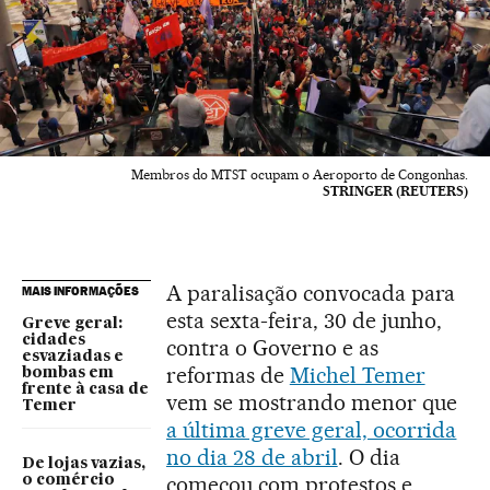
Membros do MTST ocupam o Aeroporto de Congonhas.
STRINGER (REUTERS)
A paralisação convocada para
MAIS INFORMAÇÕES
esta sexta-feira, 30 de junho,
Greve geral:
cidades
contra o Governo e as
esvaziadas e
reformas de
Michel Temer
bombas em
frente à casa de
vem se mostrando menor que
Temer
a última greve geral, ocorrida
no dia 28 de abril
. O dia
De lojas vazias,
começou com protestos e
o comércio