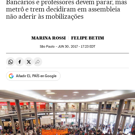
Bancários e professores devem parar, mas
metrô e trem decidiram em assembleia
não aderir às mobilizações
MARINA ROSSI
FELIPE BETIM
São Paulo -
JUN
30, 2017 - 17:23
EDT
Compartir en Whatsapp
Compartir en Facebook
Compartir en Twitter
Desplegar Redes Sociales
Añadir EL PAÍS en Google