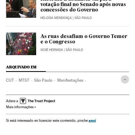
votação final no Senado após novas
concessões do Governo
HELOÍSA MENDONÇA
| SÃO PAULO
As ruas desafiam o Governo Temer
e o Congresso
XOSÉ HERMIDA
| SÃO PAULO
ARQUIVADO EM
CUT
MTST
São Paulo
Manifestações
Mobilizações civis
Reformas trabalhistas
Michel Temer
Estado São Paulo
Protestos sociais
Presidente Brasil
Adere a
Mais informações
Sindicatos
Greves
Mal-estar social
Presidência Brasil
Sindicalismo
Brasil
Conflitos trabalhistas
aquí
Si está interesado en licenciar este contenido, pinche
Governo Brasil
Relações trabalhistas
Governo