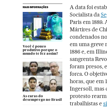
A data foi est
MAIS INFORMAÇÕES
Socialista da
Se
Paris em 1889.
Mártires de Chi
condenados n
em uma greve n
Você é pouco
1886 e, em Illi
produtivo porque o
mundo te fez assim?
sangrenta Revol
foram presos, 
forca. O objetiv
horas, que em 1
Ingersoll, mas
protesto rearm
As caras do
desemprego no Brasil
trabalhistas e
s