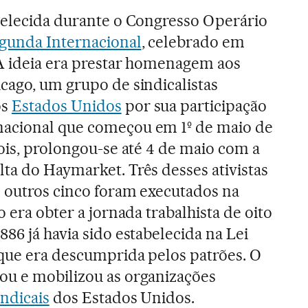
abelecida durante o Congresso Operário
gunda Internacional
, celebrado em
 A ideia era prestar homenagem aos
cago, um grupo de sindicalistas
os
Estados Unidos
por sua participação
acional que começou em 1º de maio de
nois, prolongou-se até 4 de maio com a
ta do Haymarket. Três desses ativistas
e outros cinco foram executados na
o era obter a jornada trabalhista de oito
886 já havia sido estabelecida na Lei
 que era descumprida pelos patrões. O
ou e mobilizou as organizações
indicais
dos Estados Unidos.