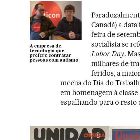
Paradoxalmente
Canadá) a data 
feira de setem
socialista se r
A empresa de
tecnologia que
Labor Day
. Ma
prefere contratar
pessoas com autismo
milhares de tr
feridos, a maio
mecha do Dia do Trabalho
em homenagem à classe o
espalhando para o resto