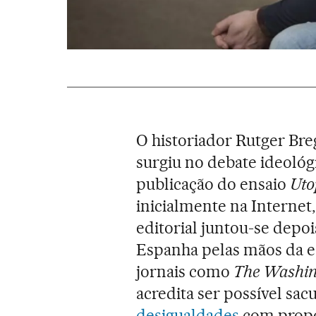
O historiador Rutger Br
surgiu no debate ideológ
publicação do ensaio
Uto
inicialmente na Internet,
editorial juntou-se depo
Espanha pelas mãos da e
jornais como
The Washin
acredita ser possível sac
desigualdades
com propos