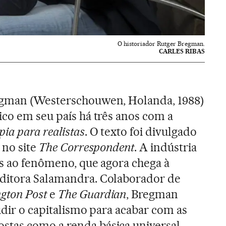
O historiador Rutger Bregman.
CARLES RIBAS
egman (Westerschouwen, Holanda, 1988)
ico em seu país há três anos com a
pia para realistas
. O texto foi divulgado
 no site
The Correspondent
. A indústria
is ao fenômeno, que agora chega à
ditora Salamandra. Colaborador de
gton Post
e
The Guardian
, Bregman
udir o capitalismo para acabar com as
tas como a renda básica universal,