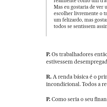
realmente como um trab
Mas eu gostaria de ver
escolher livremente o t
um felizardo, mas gosta
todos se sentissem assi
P.
Os trabalhadores entã
estivessem desemprega
R.
A renda básica é o prim
incondicional. Todos a re
P.
Como seria o seu fina