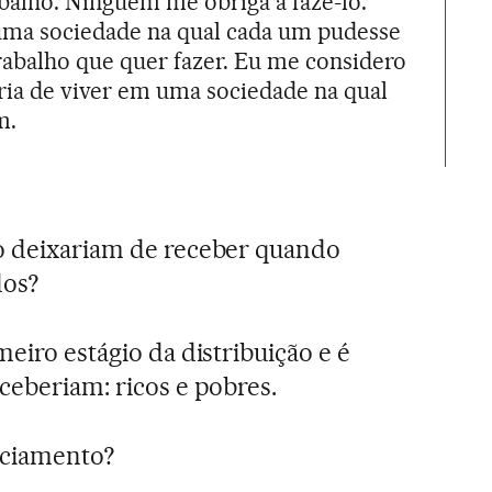
alho. Ninguém me obriga a fazê-lo.
 uma sociedade na qual cada um pudesse
rabalho que quer fazer. Eu me considero
ria de viver em uma sociedade na qual
m.
o deixariam de receber quando
dos?
eiro estágio da distribuição e é
ceberiam: ricos e pobres.
nciamento?