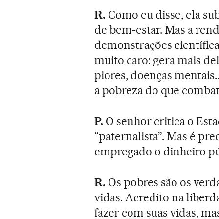
R.
Como eu disse, ela sub
de bem-estar. Mas a rend
demonstrações científica
muito caro: gera mais de
piores, doenças mentais.
a pobreza do que combate
P.
O senhor critica o Esta
“paternalista”. Mas é pr
empregado o dinheiro pú
R.
Os pobres são os verda
vidas. Acredito na liber
fazer com suas vidas, m