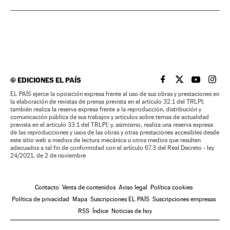
©
EDICIONES EL PAÍS
EL PAÍS BRASIL EN
EL PAÍS BRASI
EL PAÍS B
EL PA
EL PAÍS ejerce la oposición expresa frente al uso de sus obras y prestaciones en
la elaboración de revistas de prensa prevista en el artículo 32.1 del TRLPI;
también realiza la reserva expresa frente a la reproducción, distribución y
comunicación pública de sus trabajos y artículos sobre temas de actualidad
prevista en el artículo 33.1 del TRLPI; y, asimismo, realiza una reserva expresa
de las reproducciones y usos de las obras y otras prestaciones accesibles desde
este sitio web a medios de lectura mecánica u otros medios que resulten
adecuados a tal fin de conformidad con el artículo 67.3 del Real Decreto - ley
24/2021, de 2 de noviembre
Contacto
Venta de contenidos
Aviso legal
Política cookies
Política de privacidad
Mapa
Suscripciones EL PAÍS
Suscripciones empresas
RSS
Índice
Noticias de hoy