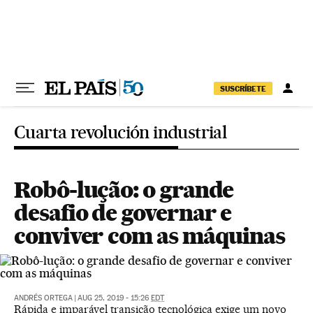
Pular para o conteúdo
SUSCRÍBETE
Cuarta revolución industrial
Robô-lução: o grande
desafio de governar e
conviver com as máquinas
ANDRÉS ORTEGA
|
AUG 25, 2019 - 15:26
EDT
Rápida e imparável transição tecnológica exige um novo