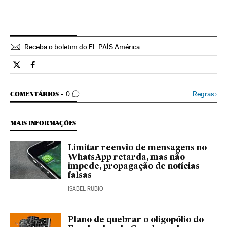
Receba o boletim do EL PAÍS América
Tecnologia El País Brasil en Twitter
Tecnologia El País Brasil en Facebook
COMENTÁRIOS
Regras
›
COMENTÁRIOS
0
MAIS INFORMAÇÕES
Limitar reenvio de mensagens no
WhatsApp retarda, mas não
impede, propagação de notícias
falsas
ISABEL RUBIO
Plano de quebrar o oligopólio do