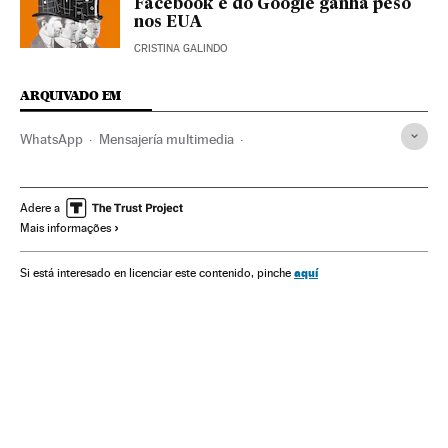
Facebook e do Google ganha peso
nos EUA
CRISTINA GALINDO
ARQUIVADO EM
WhatsApp
Mensajería multimedia
Telefonia celular multimídia
Celular
Empresas
Mobilidade
Telefonia
Economia
Tecnologia
Adere a
Mais informações
Telecomunicações
Comunicações
Ciência
aquí
Si está interesado en licenciar este contenido, pinche