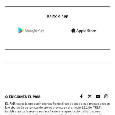
Baixe o app
©
EDICIONES EL PAÍS
EL PAÍS BRASIL EN
EL PAÍS BRASI
EL PAÍS B
EL PA
EL PAÍS ejerce la oposición expresa frente al uso de sus obras y prestaciones en
la elaboración de revistas de prensa prevista en el artículo 32.1 del TRLPI;
también realiza la reserva expresa frente a la reproducción, distribución y