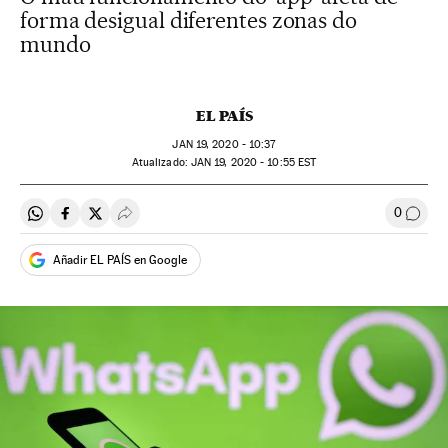
forma desigual diferentes zonas do
mundo
EL PAÍS
JAN
19, 2020 - 10:37
atualizado:
JAN
19, 2020 - 10:55
EST
0
Compartir en Whatsapp
Compartir en Facebook
Compartir en Twitter
Desplegar Redes Sociales
Comen
Añadir EL PAÍS en Google