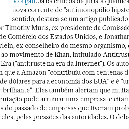
Morgan
. Já os críticos da jurista qualifi
nova corrente de "antimonopólio hipste
sentido, destaca-se um artigo publicad
r Timothy Muris, ex-presidente da Comissã
de Comércio dos Estados Unidos, e Jonatha
rlein, ex-conselheiro do mesmo organismo,
 ao movimento de Khan, intitulado Antitrust
Era ("antitruste na era da Internet"). Os aut
m que a Amazon "contribuiu com centenas d
de dólares para a economia dos EUA" e é "
 brilhante". Eles também alertam que muit
ntação pode arruinar uma empresa, e citam
s do passado de empresas que tiveram prob
eles, pelas pressões das autoridades. O deba