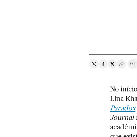
0
Compartir en Whats
Compartir en F
Compartir e
Desple
C
No iníci
Lina Kha
Paradox
Journal
acadêmic
que exis