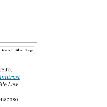
Añadir EL PAÍS en Google
eito,
ntitrust
ale Law
consenso
s