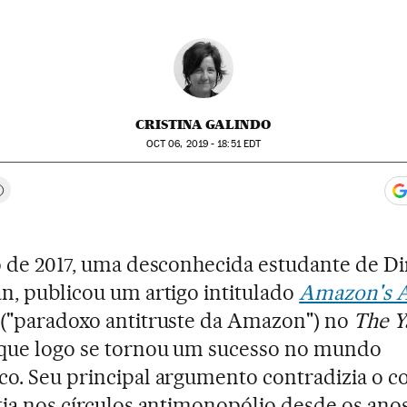
CRISTINA GALINDO
OCT
06, 2019 - 18:51
EDT
app
acebook
n Twitter
gar Redes Sociales
omentários
o de 2017, uma desconhecida estudante de Dir
n, publicou um artigo intitulado
Amazon's A
("paradoxo antitruste da Amazon") no
The Y
que logo se tornou um sucesso no mundo
o. Seu principal argumento contradizia o 
tia nos círculos antimonopólio desde os ano