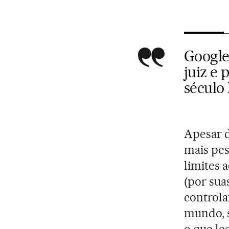
Google
juiz e
século
Apesar d
mais pes
limites 
(por suas
controla
mundo, 