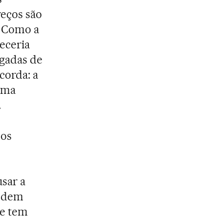
reços são
. Como a
receria
egadas de
corda: a
uma
.
nos
sar a
endem
le tem