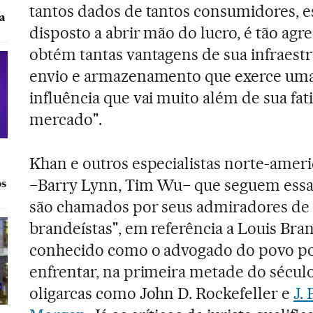
tantos dados de tantos consumidores, e
a
disposto a abrir mão do lucro, é tão agre
obtém tantas vantagens de sua infraest
envio e armazenamento que exerce um
influência que vai muito além de sua fat
mercado".
Khan e outros especialistas norte-amer
−Barry Lynn, Tim Wu− que seguem essa
os
são chamados por seus admiradores de
brandeístas", em referência a Louis Bran
conhecido como o advogado do povo p
enfrentar, na primeira metade do sécul
oligarcas como John D. Rockefeller e
J. 