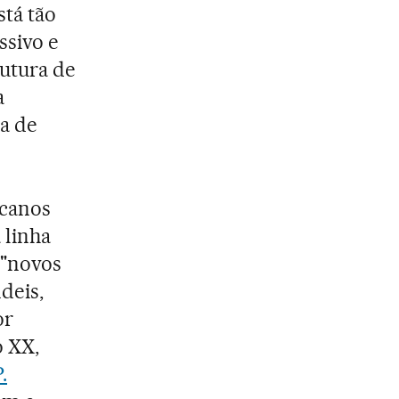
stá tão
ssivo e
rutura de
a
ia de
icanos
 linha
 "novos
deis,
or
o XX,
P.