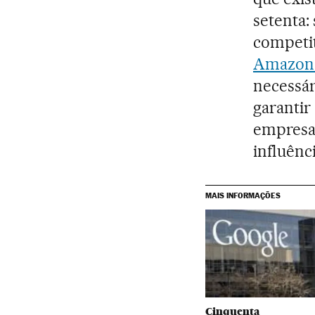
setenta:
competit
Amazon é
necessár
garantir
empresa
influênc
MAIS INFORMAÇÕES
Cinquenta