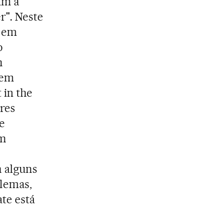
cam a
r". Neste
o em
o
n
 em
 in the
ores
e
um
a
 alguns
lemas,
te está