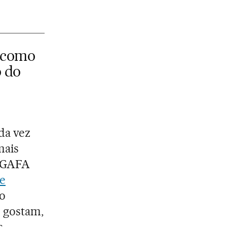
 como
o do
da vez
mais
u GAFA
e
 o
 gostam,