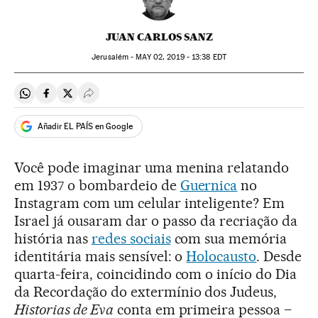
JUAN CARLOS SANZ
Jerusalém -
MAY
02, 2019 - 13:38
EDT
Compartir en Whatsapp
Compartir en Facebook
Compartir en Twitter
Desplegar Redes Sociales
Añadir EL PAÍS en Google
Você pode imaginar uma menina relatando
em 1937 o bombardeio de
Guernica
no
Instagram com um celular inteligente? Em
Israel já ousaram dar o passo da recriação da
história nas
redes sociais
com sua memória
identitária mais sensível: o
Holocausto
. Desde
quarta-feira, coincidindo com o início do Dia
da Recordação do extermínio dos Judeus,
Historias de Eva
conta em primeira pessoa –