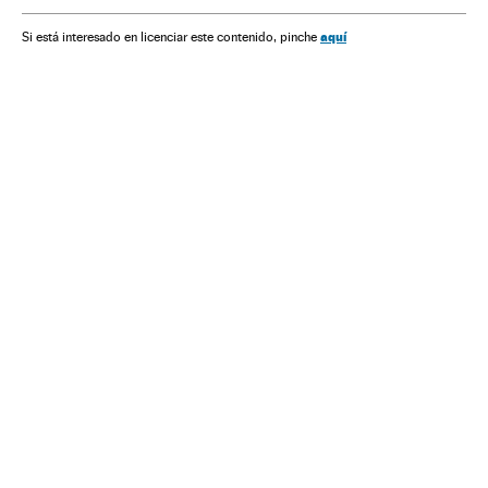
Ideologias
Programas informáticos
Celular
História
aquí
Si está interesado en licenciar este contenido, pinche
Guerra
Informática
Mobilidade
Cultura
Tecnologia
Telecomunicações
Política
Conflitos
Indústria
Comunicações
Ciência