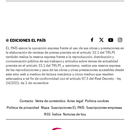
©
EDICIONES EL PAÍS
EL PAÍS BRASIL EN
EL PAÍS BRASI
EL PAÍS B
EL PA
EL PAÍS ejerce la oposición expresa frente al uso de sus obras y prestaciones en
la elaboración de revistas de prensa prevista en el artículo 32.1 del TRLPI;
también realiza la reserva expresa frente a la reproducción, distribución y
comunicación pública de sus trabajos y artículos sobre temas de actualidad
prevista en el artículo 33.1 del TRLPI; y, asimismo, realiza una reserva expresa
de las reproducciones y usos de las obras y otras prestaciones accesibles desde
este sitio web a medios de lectura mecánica u otros medios que resulten
adecuados a tal fin de conformidad con el artículo 67.3 del Real Decreto - ley
24/2021, de 2 de noviembre
Contacto
Venta de contenidos
Aviso legal
Política cookies
Política de privacidad
Mapa
Suscripciones EL PAÍS
Suscripciones empresas
RSS
Índice
Noticias de hoy