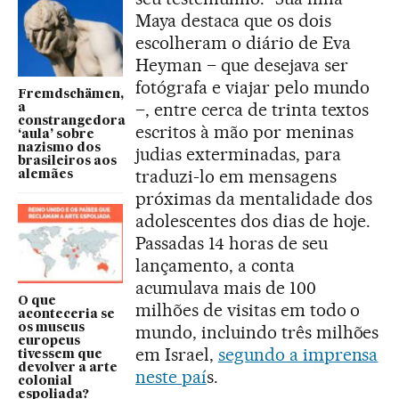
Maya destaca que os dois
escolheram o diário de Eva
Heyman – que desejava ser
fotógrafa e viajar pelo mundo
Fremdschämen,
–, entre cerca de trinta textos
a
constrangedora
escritos à mão por meninas
‘aula’ sobre
nazismo dos
judias exterminadas, para
brasileiros aos
traduzi-lo em mensagens
alemães
próximas da mentalidade dos
adolescentes dos dias de hoje.
Passadas 14 horas de seu
lançamento, a conta
acumulava mais de 100
O que
milhões de visitas em todo o
aconteceria se
os museus
mundo, incluindo três milhões
europeus
em Israel,
segundo a imprensa
tivessem que
devolver a arte
neste paí
s.
colonial
espoliada?