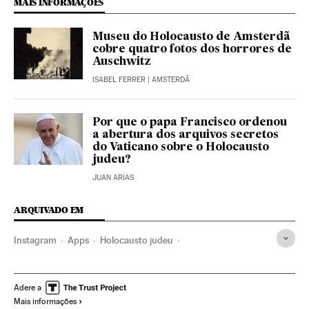
MAIS INFORMAÇÕES
Museu do Holocausto de Amsterdã
cobre quatro fotos dos horrores de
Auschwitz
ISABEL FERRER
| AMSTERDÃ
Por que o papa Francisco ordenou
a abertura dos arquivos secretos
do Vaticano sobre o Holocausto
judeu?
JUAN ARIAS
ARQUIVADO EM
Instagram
Apps
Holocausto judeu
Aplicações informáticas
Nazismo
Segunda Guerra Mundial
Ultradireita
Adere a
Mais informações
Telefonia celular multimídia
História contemporânea