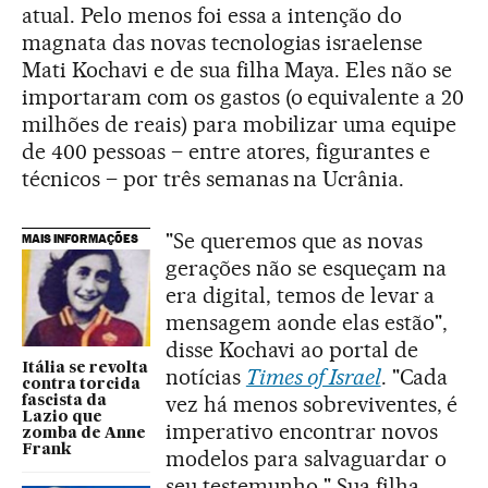
atual. Pelo menos foi essa a intenção do
magnata das novas tecnologias israelense
Mati Kochavi e de sua filha Maya. Eles não se
importaram com os gastos (o equivalente a 20
milhões de reais) para mobilizar uma equipe
de 400 pessoas – entre atores, figurantes e
técnicos – por três semanas na Ucrânia.
"Se queremos que as novas
MAIS INFORMAÇÕES
gerações não se esqueçam na
era digital, temos de levar a
mensagem aonde elas estão",
disse Kochavi ao portal de
Itália se revolta
notícias
Times of Israel
. "Cada
contra torcida
vez há menos sobreviventes, é
fascista da
Lazio que
imperativo encontrar novos
zomba de Anne
Frank
modelos para salvaguardar o
seu testemunho." Sua filha