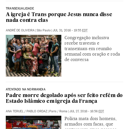
TRANSEXUALIDADE
A igreja é Trans porque Jesus nunca disse
nada contra elas
ANDRÉ DE OLIVEIRA
|
São Paulo
|
JUL 31, 2016 - 19:55
EDT
Congregação inclusiva
recebe travestis e
transexuais em reunião
semanal com oração e roda
de conversa
ATENTADO NA NORMANDIA
Padre morre degolado após ser feito refém do
Estado Islâmico em igreja da França
ANA TERUEL
/
PABLO ORDAZ
|
Paris / Roma
|
JUL 27, 2016 - 16:56
EDT
Polícia mata dois homens,
armados com facas, que