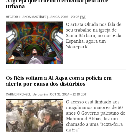
A igreja que trocou o crucifixo pela arte
urbana
HÉCTOR LLANOS MARTÍNEZ
|
JAN 03, 2016 - 20:25
EST
O artista Okuda nos fala de
seu trabalho na igreja de
Santa Bárbara, no norte da
Espanha, agora um
'skatepark'
Os fiéis voltam a Al Aqsa com a polícia em
alerta por causa dos distúrbios
CARMEN RENGEL
|
Jerusalém
|
OCT 31, 2014 - 12:19
EDT
O acesso está limitado aos
muçulmanos maiores de 50
anos O Governo palestino de
Mahmoud Abbas, faz um
chamado a uma “sexta-feira
da ira”