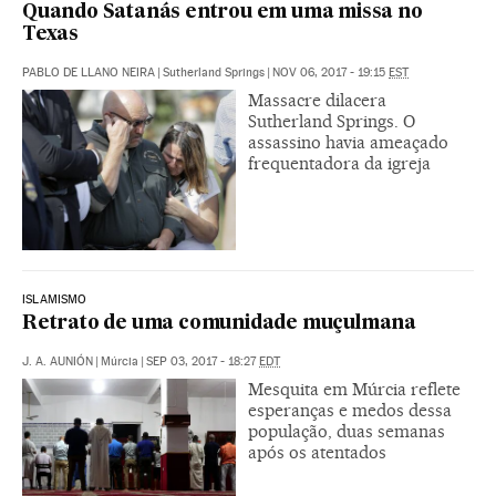
Quando Satanás entrou em uma missa no
Texas
PABLO DE LLANO NEIRA
|
Sutherland Springs
|
NOV 06, 2017 - 19:15
EST
Massacre dilacera
Sutherland Springs. O
assassino havia ameaçado
frequentadora da igreja
ISLAMISMO
Retrato de uma comunidade muçulmana
J. A. AUNIÓN
|
Múrcia
|
SEP 03, 2017 - 18:27
EDT
Mesquita em Múrcia reflete
esperanças e medos dessa
população, duas semanas
após os atentados