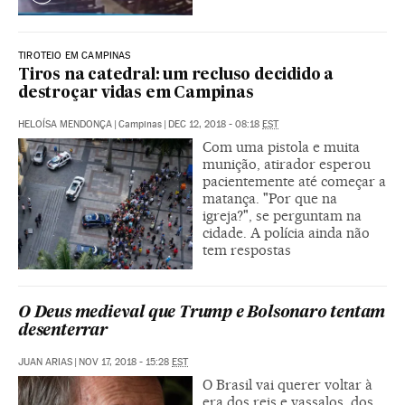
TIROTEIO EM CAMPINAS
Tiros na catedral: um recluso decidido a
destroçar vidas em Campinas
HELOÍSA MENDONÇA
|
Campinas
|
DEC 12, 2018 - 08:18
EST
Com uma pistola e muita
munição, atirador esperou
pacientemente até começar a
matança. "Por que na
igreja?", se perguntam na
cidade. A polícia ainda não
tem respostas
O Deus medieval que Trump e Bolsonaro tentam
desenterrar
JUAN ARIAS
|
NOV 17, 2018 - 15:28
EST
O Brasil vai querer voltar à
era dos reis e vassalos, dos