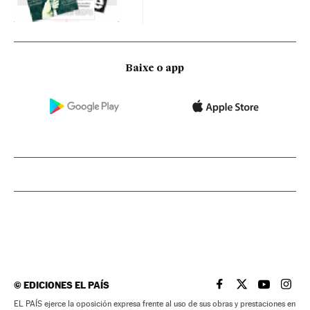
Baixe o app
©
EDICIONES EL PAÍS
EL PAÍS BRASIL EN
EL PAÍS BRASI
EL PAÍS B
EL PA
EL PAÍS ejerce la oposición expresa frente al uso de sus obras y prestaciones en