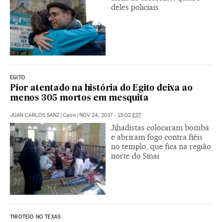
deles policiais
EGITO
Pior atentado na história do Egito deixa ao
menos 305 mortos em mesquita
JUAN CARLOS SANZ
|
Cairo
|
NOV 24, 2017 - 13:02
EST
Jihadistas colocaram bomba
e abriram fogo contra fiéis
no templo, que fica na região
norte do Sinai
TIROTEIO NO TEXAS