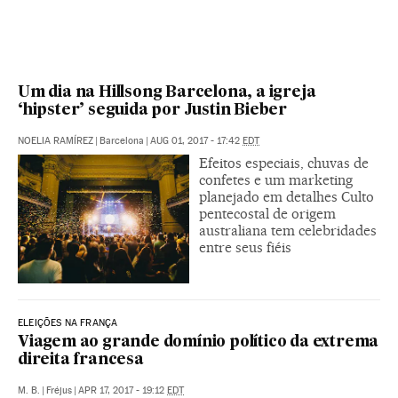
Um dia na Hillsong Barcelona, a igreja
‘hipster’ seguida por Justin Bieber
NOELIA RAMÍREZ
|
Barcelona
|
AUG 01, 2017 - 17:42
EDT
Efeitos especiais, chuvas de
confetes e um marketing
planejado em detalhes Culto
pentecostal de origem
australiana tem celebridades
entre seus fiéis
ELEIÇÕES NA FRANÇA
Viagem ao grande domínio político da extrema
direita francesa
M. B.
|
Fréjus
|
APR 17, 2017 - 19:12
EDT