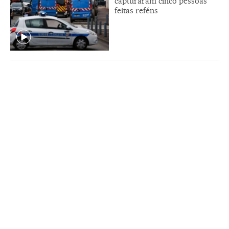
capturaram cinco pessoas
feitas reféns