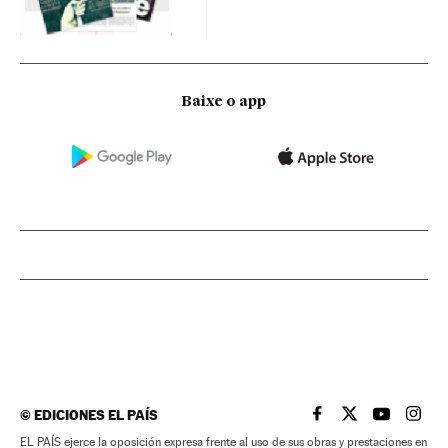
Baixe o app
©
EDICIONES EL PAÍS
EL PAÍS BRASIL EN
EL PAÍS BRASI
EL PAÍS B
EL PA
EL PAÍS ejerce la oposición expresa frente al uso de sus obras y prestaciones en