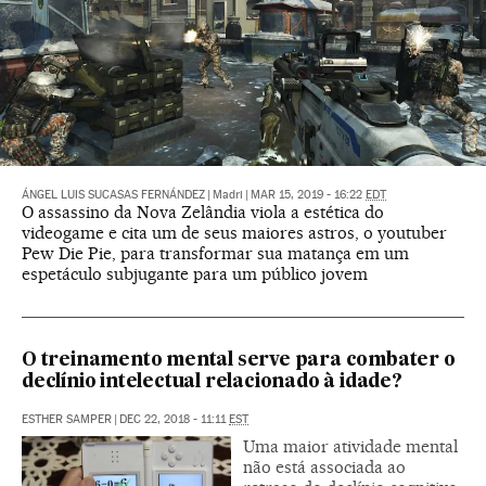
ÁNGEL LUIS SUCASAS FERNÁNDEZ
|
Madri
|
MAR 15, 2019 - 16:22
EDT
O assassino da Nova Zelândia viola a estética do
videogame e cita um de seus maiores astros, o youtuber
Pew Die Pie, para transformar sua matança em um
espetáculo subjugante para um público jovem
O treinamento mental serve para combater o
declínio intelectual relacionado à idade?
ESTHER SAMPER
|
DEC 22, 2018 - 11:11
EST
Uma maior atividade mental
não está associada ao