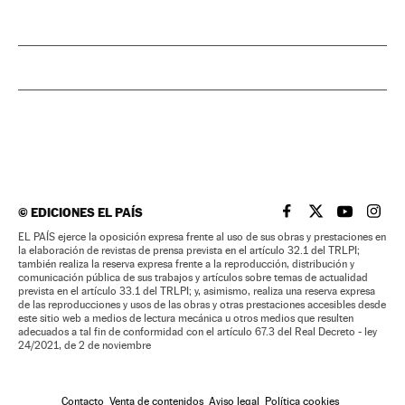
©
EDICIONES EL PAÍS
EL PAÍS BRASIL EN
EL PAÍS BRASI
EL PAÍS B
EL PA
EL PAÍS ejerce la oposición expresa frente al uso de sus obras y prestaciones en
la elaboración de revistas de prensa prevista en el artículo 32.1 del TRLPI;
también realiza la reserva expresa frente a la reproducción, distribución y
comunicación pública de sus trabajos y artículos sobre temas de actualidad
prevista en el artículo 33.1 del TRLPI; y, asimismo, realiza una reserva expresa
de las reproducciones y usos de las obras y otras prestaciones accesibles desde
este sitio web a medios de lectura mecánica u otros medios que resulten
adecuados a tal fin de conformidad con el artículo 67.3 del Real Decreto - ley
24/2021, de 2 de noviembre
Contacto
Venta de contenidos
Aviso legal
Política cookies