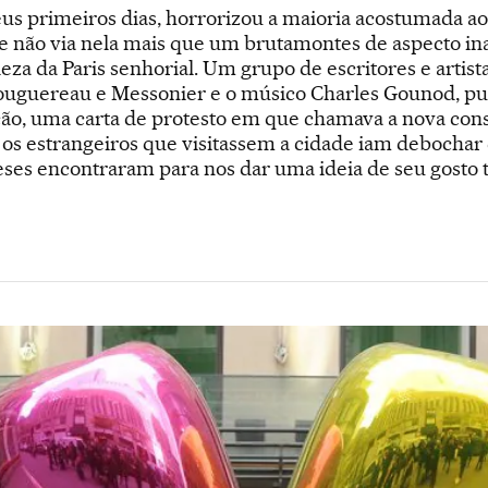
s primeiros dias, horrorizou a maioria acostumada aos
que não via nela mais que um brutamontes de aspecto i
za da Paris senhorial. Um grupo de escritores e artista
uguereau e Messonier e o músico Charles Gounod, pub
ção, uma carta de protesto em que chamava a nova cons
os estrangeiros que visitassem a cidade iam debochar 
eses encontraram para nos dar uma ideia de seu gosto t