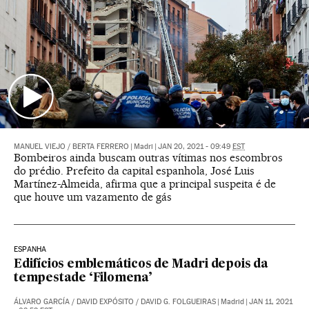
MANUEL VIEJO
/
BERTA FERRERO
|
Madri
|
JAN 20, 2021 - 09:49
EST
Bombeiros ainda buscam outras vítimas nos escombros
do prédio. Prefeito da capital espanhola, José Luis
Martínez-Almeida, afirma que a principal suspeita é de
que houve um vazamento de gás
ESPANHA
Edifícios emblemáticos de Madri depois da
tempestade ‘Filomena’
ÁLVARO GARCÍA
/
DAVID EXPÓSITO
/
DAVID G. FOLGUEIRAS
|
Madrid
|
JAN 11, 2021