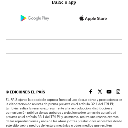
Baixe o app
©
EDICIONES EL PAÍS
EL PAÍS BRASIL EN
EL PAÍS BRASI
EL PAÍS B
EL PA
EL PAÍS ejerce la oposición expresa frente al uso de sus obras y prestaciones en
la elaboración de revistas de prensa prevista en el artículo 32.1 del TRLPI;
también realiza la reserva expresa frente a la reproducción, distribución y
comunicación pública de sus trabajos y artículos sobre temas de actualidad
prevista en el artículo 33.1 del TRLPI; y, asimismo, realiza una reserva expresa
de las reproducciones y usos de las obras y otras prestaciones accesibles desde
este sitio web a medios de lectura mecánica u otros medios que resulten