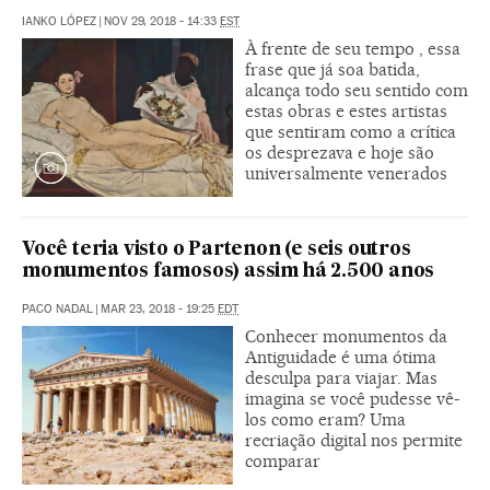
IANKO LÓPEZ
|
NOV 29, 2018 - 14:33
EST
À frente de seu tempo , essa
frase que já soa batida,
alcança todo seu sentido com
estas obras e estes artistas
que sentiram como a crítica
os desprezava e hoje são
universalmente venerados
Você teria visto o Partenon (e seis outros
monumentos famosos) assim há 2.500 anos
PACO NADAL
|
MAR 23, 2018 - 19:25
EDT
Conhecer monumentos da
Antiguidade é uma ótima
desculpa para viajar. Mas
imagina se você pudesse vê-
los como eram? Uma
recriação digital nos permite
comparar