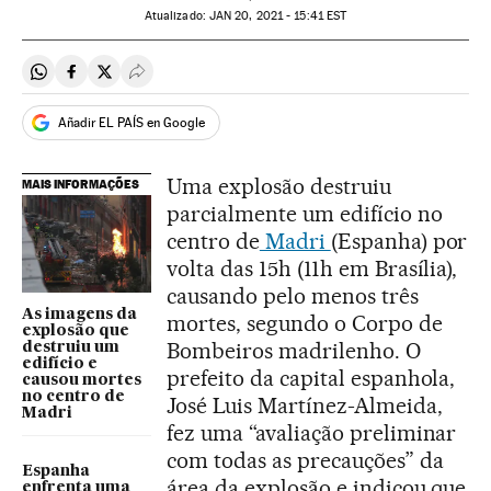
atualizado:
JAN
20, 2021 - 15:41
EST
Compartir en Whatsapp
Compartir en Facebook
Compartir en Twitter
Desplegar Redes Sociales
Añadir EL PAÍS en Google
Uma explosão destruiu
MAIS INFORMAÇÕES
parcialmente um edifício no
centro de
Madri
(Espanha) por
volta das 15h (11h em Brasília),
causando pelo menos três
As imagens da
mortes, segundo o Corpo de
explosão que
Bombeiros madrilenho. O
destruiu um
edifício e
prefeito da capital espanhola,
causou mortes
no centro de
José Luis Martínez-Almeida,
Madri
fez uma “avaliação preliminar
com todas as precauções” da
Espanha
área da explosão e indicou que
enfrenta uma