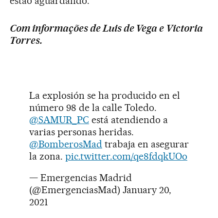
estão aguardando.
Com informações de Luis de Vega e Victoria
Torres.
La explosión se ha producido en el
número 98 de la calle Toledo.
@SAMUR_PC
está atendiendo a
varias personas heridas.
@BomberosMad
trabaja en asegurar
la zona.
pic.twitter.com/qe8fdqkUOo
— Emergencias Madrid
(@EmergenciasMad)
January 20,
2021