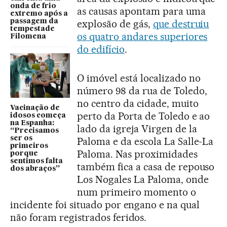
onda de frio
as causas apontam para uma
extremo após a
passagem da
explosão de gás,
que destruiu
tempestade
os quatro andares superiores
Filomena
do edifício
.
O imóvel está localizado no
número 98 da rua de Toledo,
no centro da cidade, muito
Vacinação de
perto da Porta de Toledo e ao
idosos começa
na Espanha:
lado da igreja Virgen de la
“Precisamos
ser os
Paloma e da escola La Salle-La
primeiros
Paloma. Nas proximidades
porque
sentimos falta
também fica a casa de repouso
dos abraços”
Los Nogales La Paloma, onde
num primeiro momento o
incidente foi situado por engano e na qual
não foram registrados feridos.