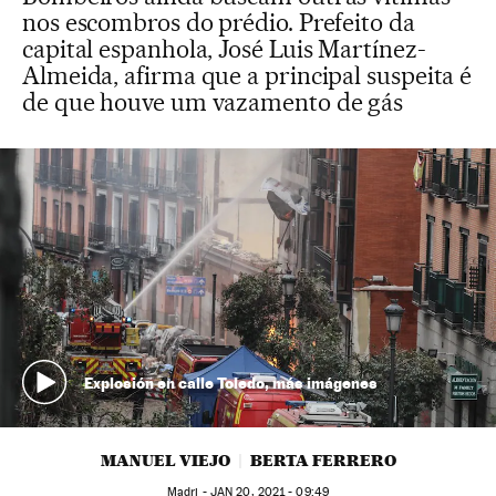
nos escombros do prédio. Prefeito da
capital espanhola, José Luis Martínez-
Almeida, afirma que a principal suspeita é
de que houve um vazamento de gás
Explosión en calle Toledo, más imágenes
MANUEL VIEJO
BERTA FERRERO
Madri -
JAN
20, 2021 - 09:49