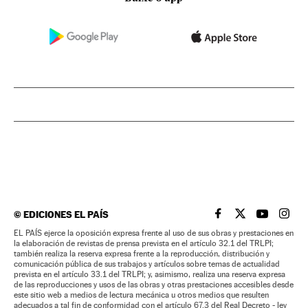
©
EDICIONES EL PAÍS
EL PAÍS BRASIL EN
EL PAÍS BRASI
EL PAÍS B
EL PA
EL PAÍS ejerce la oposición expresa frente al uso de sus obras y prestaciones en
la elaboración de revistas de prensa prevista en el artículo 32.1 del TRLPI;
también realiza la reserva expresa frente a la reproducción, distribución y
comunicación pública de sus trabajos y artículos sobre temas de actualidad
prevista en el artículo 33.1 del TRLPI; y, asimismo, realiza una reserva expresa
de las reproducciones y usos de las obras y otras prestaciones accesibles desde
este sitio web a medios de lectura mecánica u otros medios que resulten
adecuados a tal fin de conformidad con el artículo 67.3 del Real Decreto - ley