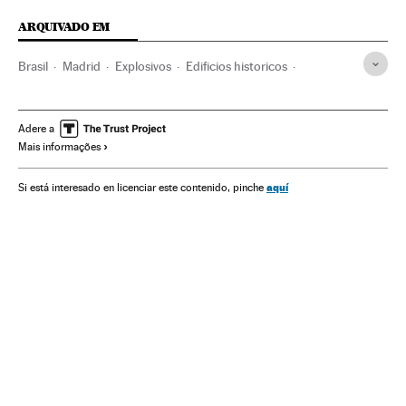
ARQUIVADO EM
Brasil
Madrid
Explosivos
Edificios historicos
Ancianos
Heridos
Bomberos
Samur
Adere a
Mais informações
aquí
Si está interesado en licenciar este contenido, pinche