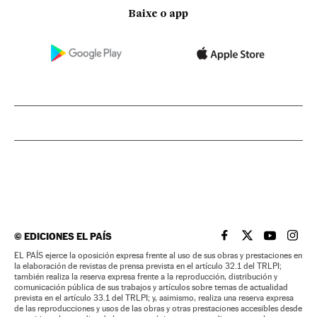
Baixe o app
©
EDICIONES EL PAÍS
EL PAÍS BRASIL EN
EL PAÍS BRASI
EL PAÍS B
EL PA
EL PAÍS ejerce la oposición expresa frente al uso de sus obras y prestaciones en
la elaboración de revistas de prensa prevista en el artículo 32.1 del TRLPI;
también realiza la reserva expresa frente a la reproducción, distribución y
comunicación pública de sus trabajos y artículos sobre temas de actualidad
prevista en el artículo 33.1 del TRLPI; y, asimismo, realiza una reserva expresa
de las reproducciones y usos de las obras y otras prestaciones accesibles desde