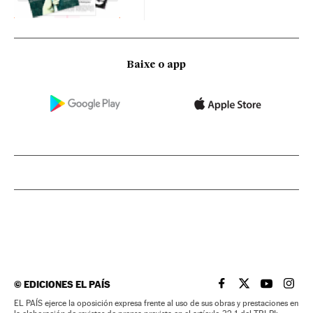
Baixe o app
©
EDICIONES EL PAÍS
EL PAÍS BRASIL EN
EL PAÍS BRASI
EL PAÍS B
EL PA
EL PAÍS ejerce la oposición expresa frente al uso de sus obras y prestaciones en