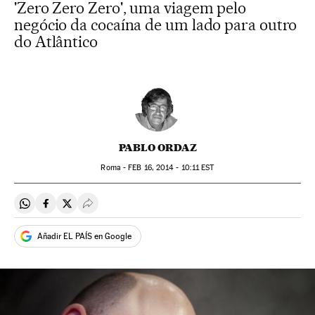
'Zero Zero Zero', uma viagem pelo
negócio da cocaína de um lado para outro
do Atlântico
PABLO ORDAZ
Roma -
FEB
16, 2014 - 10:11
EST
Compartir en Whatsapp
Compartir en Facebook
Compartir en Twitter
Desplegar Redes Sociales
Añadir EL PAÍS en Google