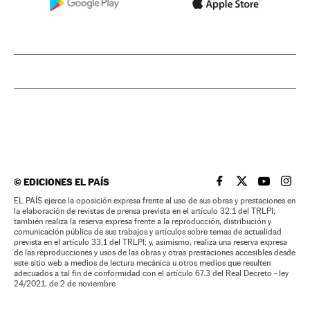
©
EDICIONES EL PAÍS
EL PAÍS BRASIL EN
EL PAÍS BRASI
EL PAÍS B
EL PA
EL PAÍS ejerce la oposición expresa frente al uso de sus obras y prestaciones en
la elaboración de revistas de prensa prevista en el artículo 32.1 del TRLPI;
también realiza la reserva expresa frente a la reproducción, distribución y
comunicación pública de sus trabajos y artículos sobre temas de actualidad
prevista en el artículo 33.1 del TRLPI; y, asimismo, realiza una reserva expresa
de las reproducciones y usos de las obras y otras prestaciones accesibles desde
este sitio web a medios de lectura mecánica u otros medios que resulten
adecuados a tal fin de conformidad con el artículo 67.3 del Real Decreto - ley
24/2021, de 2 de noviembre