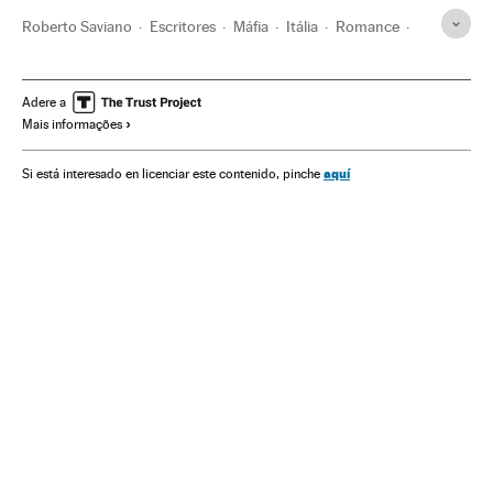
Roberto Saviano
Escritores
Máfia
Itália
Romance
Livros
Delinquência
Narrativa
Literatura
Europa Ocidental
Europa
Cultura
Sociedade
Justiça
Adere a
Mais informações
aquí
Si está interesado en licenciar este contenido, pinche