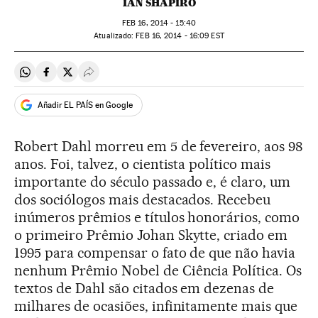
IAN SHAPIRO
FEB
16, 2014 - 15:40
atualizado:
FEB
16, 2014 - 16:09
EST
Compartir en Whatsapp
Compartir en Facebook
Compartir en Twitter
Desplegar Redes Sociales
Añadir EL PAÍS en Google
Robert Dahl morreu em 5 de fevereiro, aos 98
anos. Foi, talvez, o cientista político mais
importante do século passado e, é claro, um
dos sociólogos mais destacados. Recebeu
inúmeros prêmios e títulos honorários, como
o primeiro Prêmio Johan Skytte, criado em
1995 para compensar o fato de que não havia
nenhum Prêmio Nobel de Ciência Política. Os
textos de Dahl são citados em dezenas de
milhares de ocasiões, infinitamente mais que