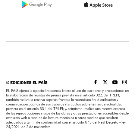
©
EDICIONES EL PAÍS
EL PAÍS BRASIL EN
EL PAÍS BRASI
EL PAÍS B
EL PA
EL PAÍS ejerce la oposición expresa frente al uso de sus obras y prestaciones en
la elaboración de revistas de prensa prevista en el artículo 32.1 del TRLPI;
también realiza la reserva expresa frente a la reproducción, distribución y
comunicación pública de sus trabajos y artículos sobre temas de actualidad
prevista en el artículo 33.1 del TRLPI; y, asimismo, realiza una reserva expresa
de las reproducciones y usos de las obras y otras prestaciones accesibles desde
este sitio web a medios de lectura mecánica u otros medios que resulten
adecuados a tal fin de conformidad con el artículo 67.3 del Real Decreto - ley
24/2021, de 2 de noviembre