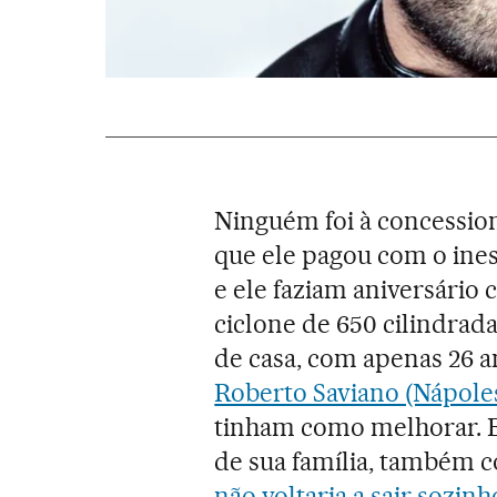
Ninguém foi à concessio
que ele pagou com o ine
e ele faziam aniversário 
ciclone de 650 cilindrad
de casa, com apenas 26 a
Roberto Saviano (Nápoles
tinham como melhorar. E 
de sua família, também
não voltaria a sair sozinh