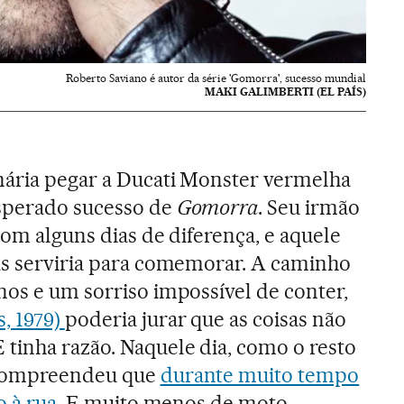
Roberto Saviano é autor da série 'Gomorra', sucesso mundial
MAKI GALIMBERTI (EL PAÍS)
nária pegar a Ducati Monster vermelha
sperado sucesso de
Gomorra
. Seu irmão
com alguns dias de diferença, e aquele
as serviria para comemorar. A caminho
nos e um sorriso impossível de conter,
, 1979)
poderia jurar que as coisas não
tinha razão. Naquele dia, como o resto
 compreendeu que
durante muito tempo
o à rua
. E muito menos de moto.