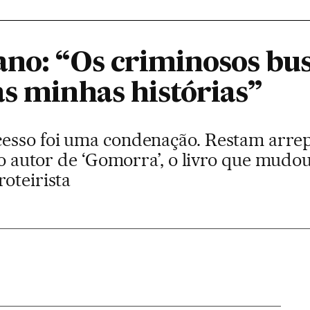
ano: “Os criminosos bu
as minhas histórias”
cesso foi uma condenação. Restam arr
e o autor de ‘Gomorra’, o livro que mud
oteirista