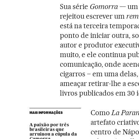
Sua série
Gomorra
— um 
rejeitou escrever um
rem
está na terceira temporad
ponto de iniciar outra, 
autor e produtor executiv
muito, e ele continua pu
comunicação, onde acen
cigarros – em uma delas,
ameaçar retirar-lhe a esc
livros publicados em 30 
Como
La Paran
MAIS INFORMAÇÕES
artefato criati
A paixão por três
brasileiras que
centro de Náp
arruinou a cúpula da