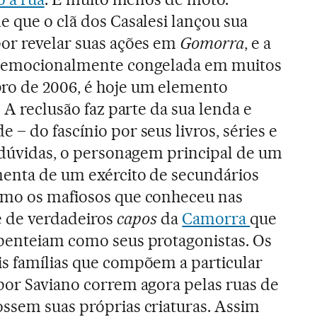
e que o clã dos Casalesi lançou sua
or revelar suas ações em
Gomorra
, e a
, emocionalmente congelada em muitos
ro de 2006, é hoje um elemento
. A reclusão faz parte da sua lenda e
– do fascínio por seus livros, séries e
m dúvidas, o personagem principal de um
menta de um exército de secundários
omo os mafiosos que conheceu nas
 e de verdadeiros
capos
da
Camorra
que
 penteiam como seus protagonistas. Os
s famílias que compõem a particular
por Saviano correm agora pelas ruas de
ssem suas próprias criaturas. Assim