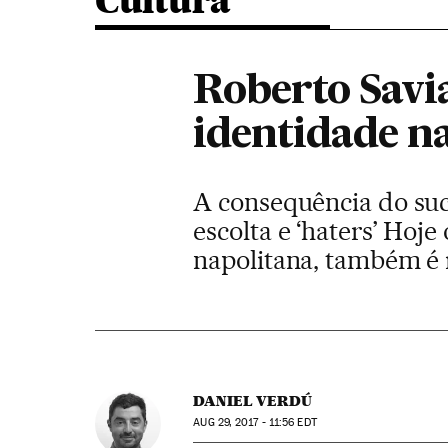
Cultura
Roberto Savi
identidade n
A consequência do su
escolta e ‘haters’ Hoj
napolitana, também é r
DANIEL VERDÚ
AUG
29, 2017 - 11:56
EDT