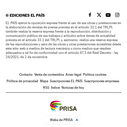
©
EDICIONES EL PAÍS
EL PAÍS BRASIL EN
EL PAÍS BRASI
EL PAÍS B
EL PA
EL PAÍS ejerce la oposición expresa frente al uso de sus obras y prestaciones en
la elaboración de revistas de prensa prevista en el artículo 32.1 del TRLPI;
también realiza la reserva expresa frente a la reproducción, distribución y
comunicación pública de sus trabajos y artículos sobre temas de actualidad
prevista en el artículo 33.1 del TRLPI; y, asimismo, realiza una reserva expresa
de las reproducciones y usos de las obras y otras prestaciones accesibles desde
este sitio web a medios de lectura mecánica u otros medios que resulten
adecuados a tal fin de conformidad con el artículo 67.3 del Real Decreto - ley
24/2021, de 2 de noviembre
Contacto
Venta de contenidos
Aviso legal
Política cookies
Política de privacidad
Mapa
Suscripciones EL PAÍS
Suscripciones empresas
RSS
Índice
Noticias de hoy
Webs de PRISA