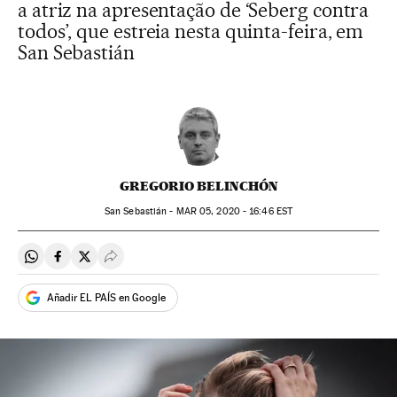
a atriz na apresentação de ‘Seberg contra
todos’, que estreia nesta quinta-feira, em
San Sebastián
GREGORIO BELINCHÓN
San Sebastián -
MAR
05, 2020 - 16:46
EST
Compartir en Whatsapp
Compartir en Facebook
Compartir en Twitter
Desplegar Redes Sociales
Añadir EL PAÍS en Google