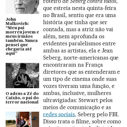
roteiro de
Seberg contra todos
,
que estreia nesta quinta-feira
no Brasil, sentiu que era uma
John
história que tinha que ser
Malkovich:
contada, mas a atriz não vai
“Meu pai
morreu jovem e
além, nem aprofunda os
meus irmãos
também. Nunca
evidentes paralelismos entre
pensei que
ambas as artistas, ela e Jean
chegaria até
aqui”
Seberg, norte-americanas que
encontraram na França
diretores que as entenderam e
um tipo de cinema onde suas
vozes tiveram uma função, e
ambas, inclusive, mulheres
O adeus a Zé do
Caixão, o pai do
ultravigiadas: Stewart pelos
terror nacional
meios de comunicação e as
redes sociais
, Seberg pelo FBI.
Disso trata o filme, sobre como